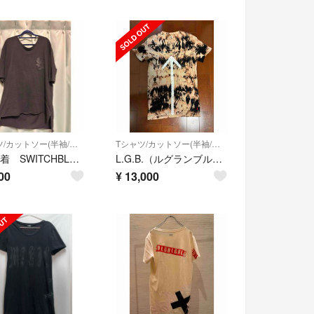
Tシャツ/カットソー(半袖/袖なし)
Tシャツ/カットソー(半袖/袖なし)
HYDE着 SWITCHBLADE Tシャツ
L.G.B.（ルグランブルー） NO.BAD DREAM CLUB タイダイ染め
00
¥
13,000