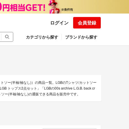
ログイン
会員登録
カテゴリから探す
ブランドから探す
ットソー(半袖/袖なし)）の商品一覧。LGBのTシャツ/カットソー
プス2点セット」「LGBの00s archive L.G.B. back cr
/カットソー(半袖/袖なし)の通販できる商品を販売中です。