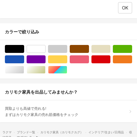
カラーで絞り込み
ブラック/黒色系
ホワイト/白色系
グレー/灰色系
ブラウン/茶色系
ベージュ系
グ
ブルー・ネイビー/青色系
パープル/紫色系
イエロー/黄色系
ピンク/桃色系
レッド/赤色系
オ
シルバー/銀色系
ゴールド/金色系
マルチカラー
カリモク家具を出品してみませんか？
買取よりも高値で売れる!
まずはカリモク家具の売れ筋価格をチェック
ラクマ
ブランド一覧
カリモク家具（カリモクカグ）
インテリア/住まい/日用品
収