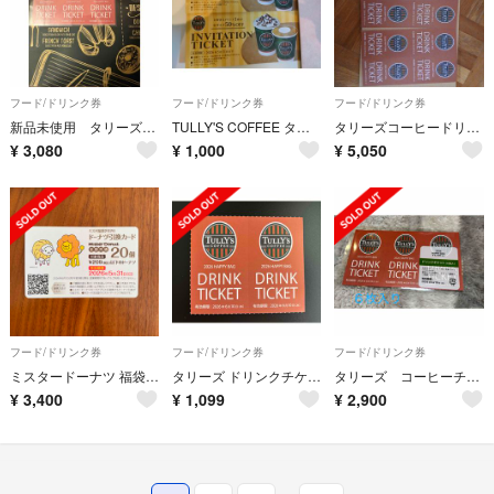
フード/ドリンク券
フード/ドリンク券
フード/ドリンク券
新品未使用 タリーズ ドリンクチケット 六枚
TULLY'S COFFEE タリーズ 50%OFF インビテーション チケット
タリーズコーヒードリンクチケット10 枚
¥
3,080
¥
1,000
¥
5,050
フード/ドリンク券
フード/ドリンク券
フード/ドリンク券
ミスタードーナツ 福袋 ◆ ドーナツ引換券 20個分 ◆ ミスド 引換カード
タリーズ ドリンクチケット 2枚
タリーズ コーヒーチケット６枚
¥
3,400
¥
1,099
¥
2,900