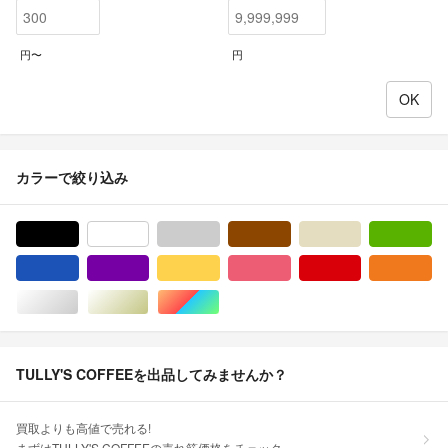
円〜
円
カラーで絞り込み
ブラック/黒色系
ホワイト/白色系
グレー/灰色系
ブラウン/茶色系
ベージュ系
グ
ブルー・ネイビー/青色系
パープル/紫色系
イエロー/黄色系
ピンク/桃色系
レッド/赤色系
オ
シルバー/銀色系
ゴールド/金色系
マルチカラー
TULLY'S COFFEEを出品してみませんか？
買取よりも高値で売れる!
まずはTULLY'S COFFEEの売れ筋価格をチェック