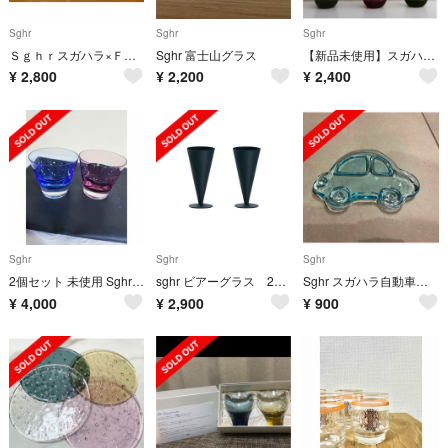
Sghr
Sghr
Sghr
Ｓｇｈｒスガハラ×ＦｏｏＴｏｋｙｏグラスキャンドルペアセット
Sghr 富士山グラス
【新品未使用】スガハラ sghr フラワーベース 花瓶
¥
2,800
¥
2,200
¥
2,400
Sghr
Sghr
Sghr
2個セット 未使用 Sghr スガハラ duo デュオ オールドグラス
sghr ビアーグラス 2点セット
Sghr スガハラ自動車プレート
¥
4,000
¥
2,900
¥
900