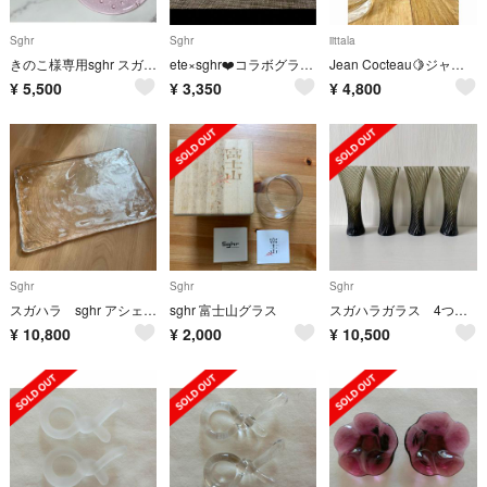
Sghr
Sghr
iittala
きのこ様専用sghr スガハラ ドロップレット24cm 2枚セット
ete×sghr❤️コラボグラス❤️
Jean Cocteau🍋ジャン・コクトー 1960s作品 ガラスタンブラー4客
¥
5,500
¥
3,350
¥
4,800
Sghr
Sghr
Sghr
スガハラ sghr アシェット assiette 特大
sghr 富士山グラス
スガハラガラス 4つセット
¥
10,800
¥
2,000
¥
10,500