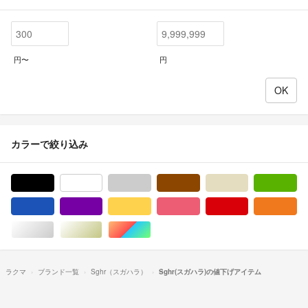
円〜
円
カラーで絞り込み
ブラック/黒色系
ホワイト/白色系
グレー/灰色系
ブラウン/茶色系
ベージュ系
グ
ブルー・ネイビー/青色系
パープル/紫色系
イエロー/黄色系
ピンク/桃色系
レッド/赤色系
オ
シルバー/銀色系
ゴールド/金色系
マルチカラー
ラクマ
ブランド一覧
Sghr（スガハラ）
Sghr(スガハラ)の値下げアイテム