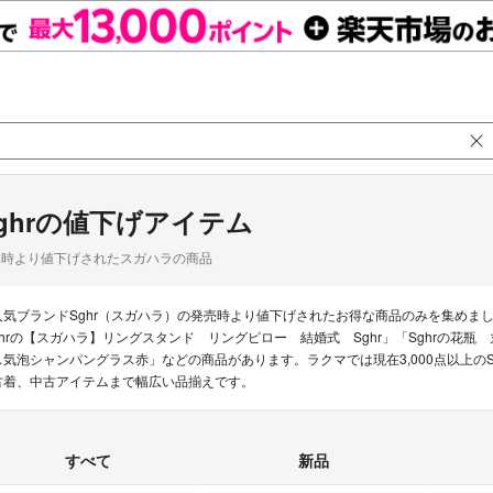
ghrの値下げアイテム
品時より値下げされたスガハラの商品
人気ブランドSghr（スガハラ）の発売時より値下げされたお得な商品のみを集めま
ghrの【スガハラ】リングスタンド リングピロー 結婚式 Sghr」「Sghrの花瓶 
ス気泡シャンパングラス赤」などの商品があります。ラクマでは現在3,000点以上の
古着、中古アイテムまで幅広い品揃えです。
すべて
新品