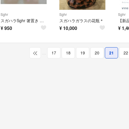
Sghr
Sghr
Sghr
スガハラSghr 箸置き 花 2個セット
スガハラガラスの花瓶＊
¥
950
¥
10,000
¥
1,4
…
17
18
19
20
21
22