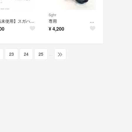
Sghr
【新品未使用】スガハラ sghr カトラリーレスト 箸置き 2個セット
専用 Sghr スガハラ 硝子 食器 6点
00
¥
4,200
23
24
25
…