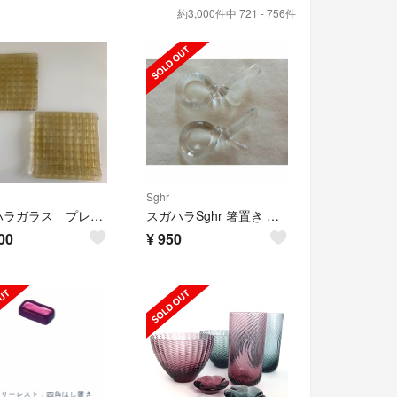
約3,000件中 721 - 756件
Sghr
スガハラガラス プレート
スガハラSghr 箸置き むすび 2個セット（クリアー）
00
¥
950