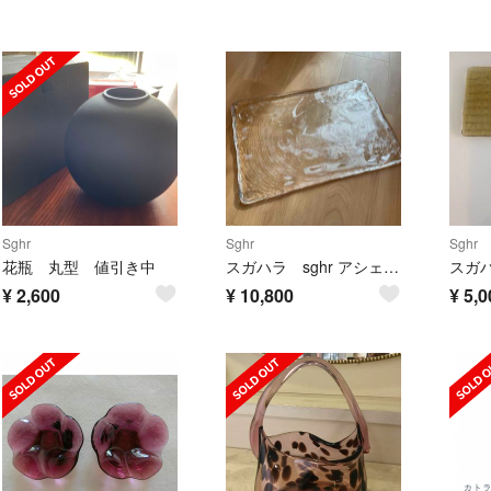
Sghr
Sghr
Sghr
花瓶 丸型 値引き中
スガハラ sghr アシェット assiette 特大
¥
2,600
¥
10,800
¥
5,0