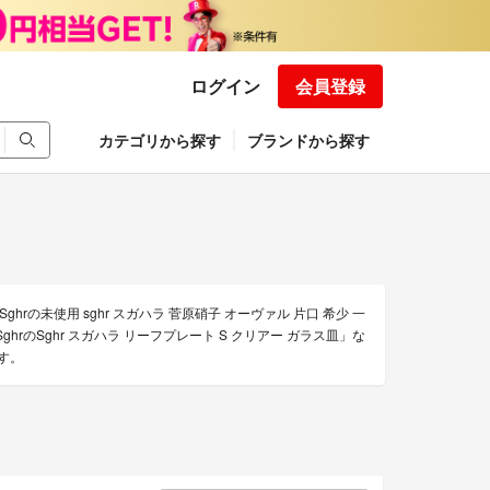
ログイン
会員登録
カテゴリから探す
ブランドから探す
rの未使用 sghr スガハラ 菅原硝子 オーヴァル 片口 希少 一
ghrのSghr スガハラ リーフプレート S クリアー ガラス皿」な
す。