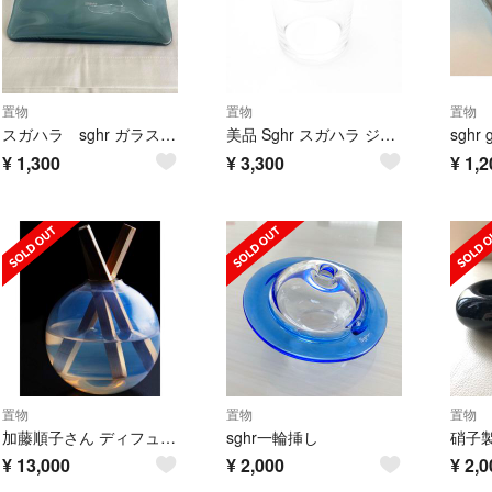
置物
置物
置物
スガハラ sghr ガラスプレート
美品 Sghr スガハラ ジュリアン 小物入れ 1点 インテリア オブジェ SY12519P1
sghr 
¥
1,300
¥
3,300
¥
1,2
置物
置物
置物
加藤順子さん ディフューザー Q2 畳 sghr apart by lowrys
sghr一輪挿し
硝子
¥
13,000
¥
2,000
¥
2,0