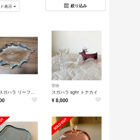
絞り込み
ッド表示
置物
Sghr スガハラ リーフプレート S クリアー ガラス皿
スガハラ sghr トナカイ
00
¥
8,000