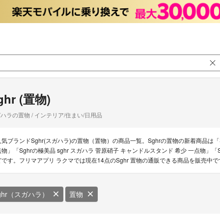
ghr (置物)
ハラの置物 / インテリア/住まい/日用品
人気ブランドSghr(スガハラ)の置物（置物）の商品一覧。Sghrの置物の新着商品は「Sgh
点物」「Sghrの極美品 sghr スガハラ 菅原硝子 キャンドルスタンド 希少 一点物」「S
どです。フリマアプリ ラクマでは現在14点のSghr 置物の通販できる商品を販売中で
ghr（スガハラ）
置物