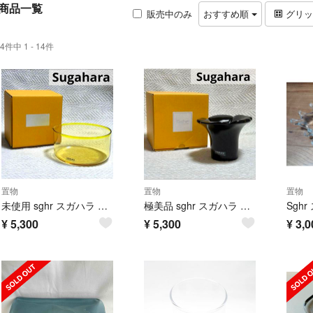
商品一覧
販売中のみ
おすすめ順
グリ
4件中 1 - 14件
置物
置物
置物
未使用 sghr スガハラ 菅原硝子 オーヴァル 片口 希少 一点物
極美品 sghr スガハラ 菅原硝子 キャンドルスタンド 希少 一点物
¥
5,300
¥
5,300
¥
3,0