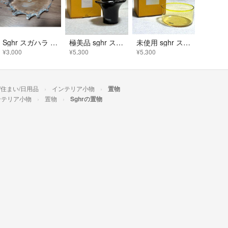
Sghr スガハラ リーフプレート S クリアー ガラス皿
極美品 sghr スガハラ 菅原硝子 キャンドルスタンド 希少 一点物
未使用 sghr スガハラ 菅原硝子 オーヴァル 片口 希少 一点物
¥3,000
¥5,300
¥5,300
/住まい/日用品
インテリア小物
置物
ンテリア小物
置物
Sghrの置物