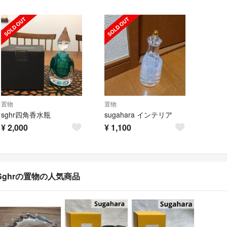
置物
置物
sghr四角香水瓶
sugahara インテリア
¥
2,000
¥
1,100
Sghrの置物の人気商品