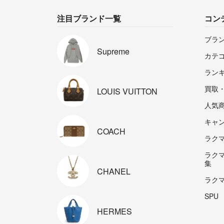
注目ブランド一覧
コン
ブラ
Supreme
カテ
ラン
買取
LOUIS
VUITTON
人気
キャ
COACH
ラクマp
ラク
集
CHANEL
ラク
SPU
HERMES