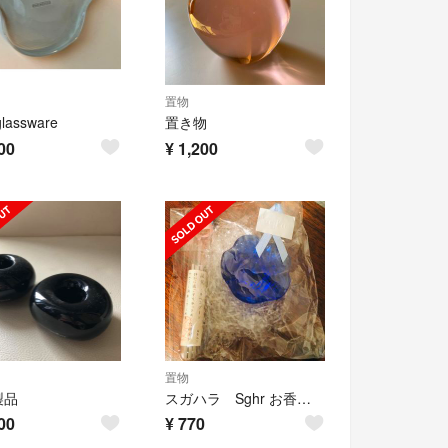
置物
glassware
置き物
00
¥
1,200
置物
製品
スガハラ Sghr お香たて
00
¥
770