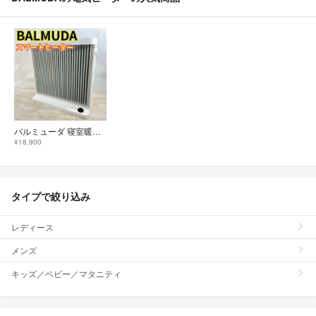
バルミューダ 寝室暖房 SmartHeater2 ESH-1100SD-GW
¥18,900
タイプで絞り込み
レディース
メンズ
キッズ／ベビー／マタニティ