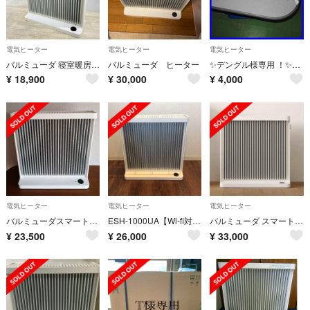
電気ヒーター
電気ヒーター
電気ヒーター
バルミューダ 寝室暖房 SmartHeater2 ESH-1100SD-GW
バルミューダ ヒーター
✨デングル様専用 ！✨バルミューダ タオルハンガー
¥
18,900
¥
30,000
¥
4,000
電気ヒーター
電気ヒーター
電気ヒーター
バルミューダスマートヒーター ESH-1000UA Wi-Fiモデル 美品 暖房
ESH-1000UA【Wi-fi対応モデル】バルミューダ SmartHeater
バルミューダ スマートヒーター SmartHeater2
¥
23,500
¥
26,000
¥
33,000