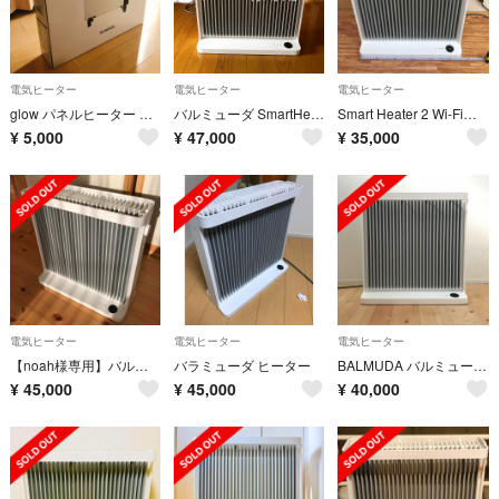
電気ヒーター
電気ヒーター
電気ヒーター
glow パネルヒーター ホワイト
バルミューダ SmartHeater ESH-1100UA-S
Smart Heater 2 Wi-Fiモデル 動作確認済み
¥
5,000
¥
47,000
¥
35,000
電気ヒーター
電気ヒーター
電気ヒーター
【noah様専用】バルミューダ スマートヒーター2
バラミューダ ヒーター
BALMUDA バルミューダ Smart Heater 2 スマートヒーター2
¥
45,000
¥
45,000
¥
40,000