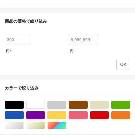
商品の価格で絞り込み
円〜
円
カラーで絞り込み
ブラック/黒色系
ホワイト/白色系
グレー/灰色系
ブラウン/茶色系
ベージュ系
グ
ブルー・ネイビー/青色系
パープル/紫色系
イエロー/黄色系
ピンク/桃色系
レッド/赤色系
オ
シルバー/銀色系
ゴールド/金色系
マルチカラー