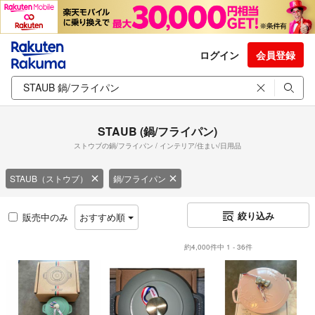
ログイン
会員登録
STAUB (鍋/フライパン)
ストウブの鍋/フライパン / インテリア/住まい/日用品
STAUB（ストウブ）
鍋/フライパン
絞り込み
販売中のみ
おすすめ順
約4,000件中 1 - 36件