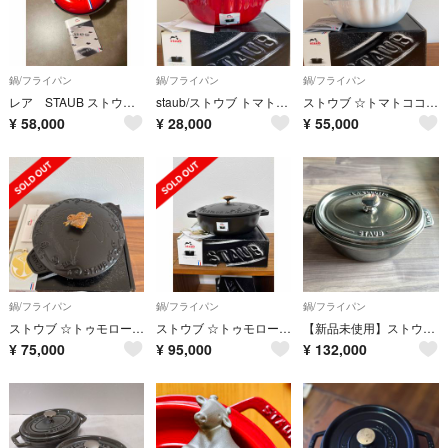
鍋/フライパン
鍋/フライパン
鍋/フライパン
レア STAUB ストウブ ココットヴィンテージ 20cm レッド 海外
staub/ストウブ トマトココット 25 チェリー
ストウブ ☆トマトココット
¥
58,000
¥
28,000
¥
55,000
鍋/フライパン
鍋/フライパン
鍋/フライパン
ストウブ ☆トゥモローランドプレート20
ストウブ ☆トゥモローランドブレイザー
【新品未使用】ストウブ STAUB チタン 23センチ
¥
75,000
¥
95,000
¥
132,000