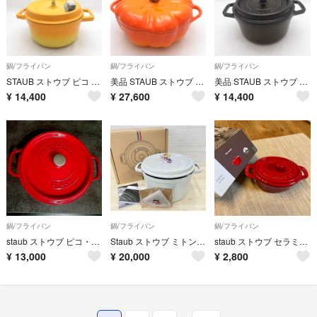
鍋/フライパン
鍋/フライパン
鍋/フライパン
STAUB ストウブ ピコ ココット ラウンド 両手鍋 20cm SO4129Z
美品 STAUB ストウブ パンプキンココット 両手鍋 24cm かぼちゃ SO4128Z
美品 STAUB ストウブ ピコ ココット ラウンド 両手鍋 16cm SO4127Z
¥
14,400
¥
27,600
¥
14,400
鍋/フライパン
鍋/フライパン
鍋/フライパン
staub ストウブ ピコ・ココット ラウンド 24cm チェリー Used 琺瑯鍋 赤
Staub ストウブ ミトン付ココット 24cm ラウンド カンパーニュ 両手鍋
staub ストウブ セラミックオーバルミニココット 40511－086 チェリー プロユース
¥
13,000
¥
20,000
¥
2,800