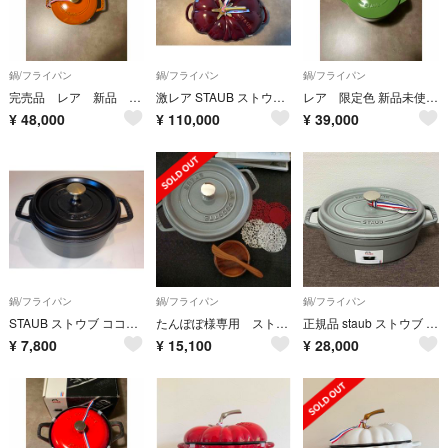
鍋/フライパン
鍋/フライパン
鍋/フライパン
完売品 レア 新品 直営店限定STAUB ワナベ 16cm シナモン
激レア STAUB ストウブグレナディンレッドトマトココット 25cm 両手鍋
レア 限定色 新品未使用 ストウブ ライムグリーン ラ ココット 16cm
¥
48,000
¥
110,000
¥
39,000
鍋/フライパン
鍋/フライパン
鍋/フライパン
STAUB ストウブ ココットラウンド 18cm ブラック 両手鍋 鋳物鍋 フランス製
たんぽぽ様専用 ストゥブ ピコ・ココット 24センチ グレー♥おまけ付き💕
正規品 staub ストウブ ピコ・ココットオーバル 23cm 鍋 無水調理
¥
7,800
¥
15,100
¥
28,000