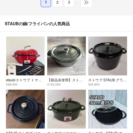
1
2
3
…
STAUBの鍋/フライパンの人気商品
staub/ストウブ トマトココット 25 チェリー
【新品未使用】ストウブ STAUB チタン 23センチ
ストウブ STAUB グランドココット ラウンド 24cm シャイニーブラック
¥28,000
¥132,000
¥22,800
STAUB ストウブ ピコ・ココット ラウンド 22cm ブラック
ストウブ ピコココット オーバル 27cm バジルグリーン チキンノブ 訳あり品
ストウブ STAUB グリルパン ガラス蓋付き 30cm 美品 両手鍋 フランス