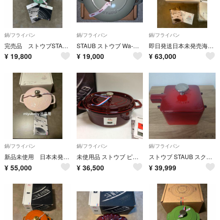
鍋/フライパン
鍋/フライパン
鍋/フライパン
完売品 ストウブSTAUB ラ・ココットde GOHAN S 12cm セージグリーン
STAUB ストウブ Wa-NABE ワナベ S ユーカリ
即日発送日本未発売海外限定 ストウブ ハローキティコラボワナベ24cm 特典付き
¥
19,800
¥
19,000
¥
63,000
鍋/フライパン
鍋/フライパン
鍋/フライパン
新品未使用 日本未発売ストウブ ハローキティコラボ ワナベ20cm 数量限定
未使用品 ストウブ ピコココット オーバル 27cm グレナディンレッド
ストウブ STAUB スクエア ティーポット 取っ手なし
¥
55,000
¥
36,500
¥
39,999