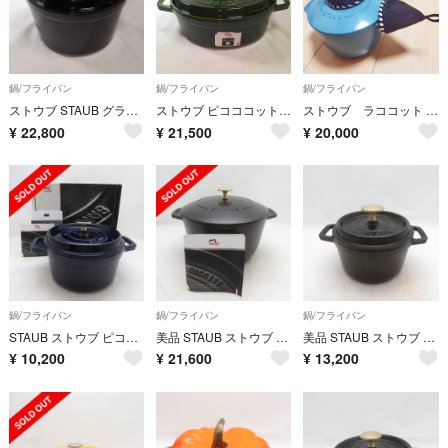
鍋/フライパン
鍋/フライパン
鍋/フライパン
ストウブ STAUB グランドココット ラウンド 24cm シャイニーブラック
ストウブ ピコココット オーバル 27cm バジルグリーン チキンノブ 訳あり品
ストウブ ラココット 16 cm, ラウンド, ミント, 鋳鉄 非売品ノブミトン二個セット
¥
22,800
¥
21,500
¥
20,000
鍋/フライパン
鍋/フライパン
鍋/フライパン
STAUB ストウブ ピコ・ココット ラウンド 両手鍋 グランブルー ほうろう 20cm SD240Z
美品 STAUB ストウブ ラ ココット de GOHAN 20cm 両手鍋 Lサイズ 3-5合炊き SN613L1
美品 STAUB ストウブ ピコ ココット ラウンド 両手鍋 14cm SO4140C2
¥
10,200
¥
21,600
¥
13,200