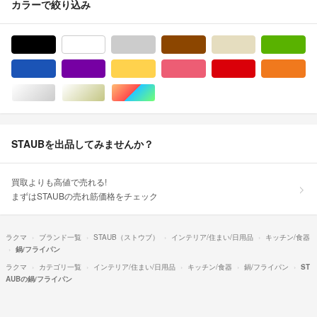
カラーで絞り込み
ブラック/黒色系
ホワイト/白色系
グレー/灰色系
ブラウン/茶色系
ベージュ系
グ
ブルー・ネイビー/青色系
パープル/紫色系
イエロー/黄色系
ピンク/桃色系
レッド/赤色系
オ
シルバー/銀色系
ゴールド/金色系
マルチカラー
STAUBを出品してみませんか？
買取よりも高値で売れる!
まずはSTAUBの売れ筋価格をチェック
ラクマ
ブランド一覧
STAUB（ストウブ）
インテリア/住まい/日用品
キッチン/食器
鍋/フライパン
ラクマ
カテゴリ一覧
インテリア/住まい/日用品
キッチン/食器
鍋/フライパン
ST
AUBの鍋/フライパン