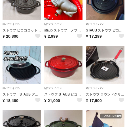
鍋/フライパン
鍋/フライパン
鍋/フライパン
ストウブ ピコココット オーバル 15cm グラファイトグレー 2個セット
staub ストウブ ノブ アニマルノブ カウ 純正 つまみ とって うし 牛
STAUB ストウブ ピコ・ココット ラウンド 22cm ブラック
¥
20,800
¥
2,999
¥
17,299
鍋/フライパン
鍋/フライパン
鍋/フライパン
ストウブ STAUB グリルパン ガラス蓋付き 30cm 美品 両手鍋 フランス
ストウブ STAUB ピコココット オーバル 29cm チェリー 美品
ストウブ ラウンドグリルパン 27cm ブラック 折りたたみハンドル 未使用品
¥
18,480
¥
21,000
¥
17,500