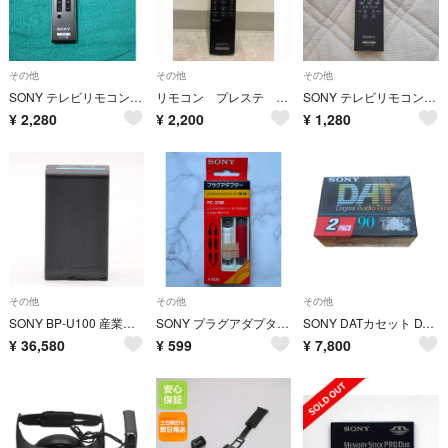
その他
その他
その他
SONY テレビリモコン RM-JD015 純正 未使用品
リモコン プレステ BD
SONY テレビリモコン RM-JD020
¥
2,280
¥
2,200
¥
1,280
その他
その他
その他
SONY BP-U100 産業用機械器具用リチウムイオン蓄電池 #205
SONY プラグアダプター PC-20M
SONY DATカセット DT-90RA ２個セット
¥
36,580
¥
599
¥
7,800