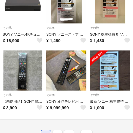
その他
その他
その他
SONY ソニー/4Kチューナー /DST-SHV1/6006032/Bランク/62【中古】
SONY ソニーストア 株主特典クーポン 2026年
SONY 株主様特典 ソニーストア クーポン 2026年
¥
16,900
¥
1,480
¥
1,480
その他
その他
その他
【未使用品】SONY 純正リモコン RMT-VR110J
SONY 液晶テレビ用 リモコン RMF-TX421J
最新 ソニー 株主優待 ソニーストアクーポン～2027.5月末
¥
3,900
¥
9,999,999
¥
1,000