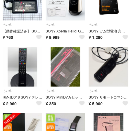
その他
その他
その他
【動作確認済み】 SONY ビデオカメラ用 ACアダプター AC-LS1A
SONY Xperia Hello! G1209 初期化済み 箱なし
SONY ガム型電池 充電器 BC-9HS ソニー
¥
760
¥
9,999
¥
1,280
その他
その他
その他
RM-JD018 SONY テレビ用リモコン ソニー 赤外線確認済み 即日翌日発
SONY MiniDVカセットテープ
SONY リモートコマンダー RM-VPR1
¥
2,960
¥
350
¥
5,900