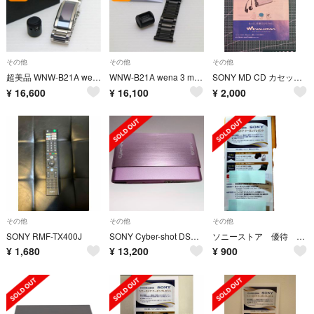
その他
その他
その他
超美品 WNW-B21A wena 3 metal シルバー M333
WNW-B21A wena 3 metal ブラック M555
SONY MD CD カセットテープ ウォークマン カタログ 2007.8
¥
16,600
¥
16,100
¥
2,000
その他
その他
その他
SONY RMF-TX400J
SONY Cyber-shot DSC-T77 ピンク コンパクトデジタルカメラ
ソニーストア 優待 2026年
¥
1,680
¥
13,200
¥
900