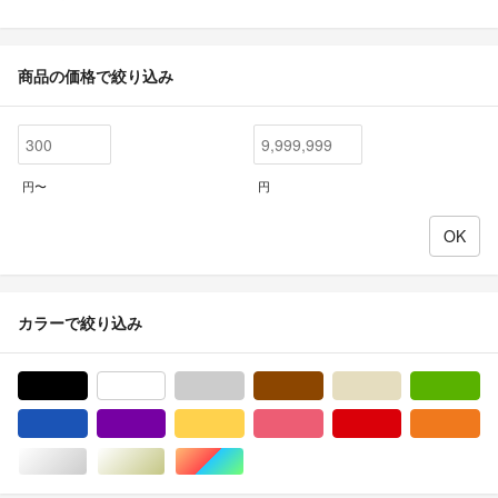
商品の価格で絞り込み
円〜
円
カラーで絞り込み
ブラック/黒色系
ホワイト/白色系
グレー/灰色系
ブラウン/茶色系
ベージュ系
グ
ブルー・ネイビー/青色系
パープル/紫色系
イエロー/黄色系
ピンク/桃色系
レッド/赤色系
オ
シルバー/銀色系
ゴールド/金色系
マルチカラー