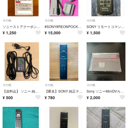
その他
その他
その他
ソニーストアクーポン2026
#SONY#REONPOCKETPRO
SONY リモートコマンダー RMT-DSLR2
¥
1,250
¥
15,000
¥
1,500
その他
その他
その他
【送料込】 ソニー 純正ACアダプター XA-AC13(通電確認済み) PSP用USB充電ケーブルのおまけ付き
【匿名】SONY 純正テレビリモコン RM-JD021 BRAVIA
Sony ソニーMiniDVカセットＤＶＭ６０ ME 1本
¥
500
¥
780
¥
2,000