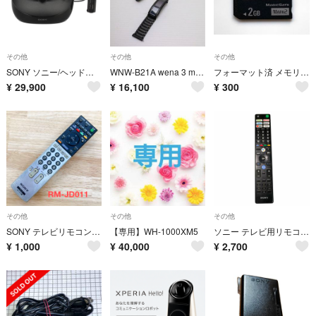
その他
その他
その他
SONY ソニー/ヘッドマウントディスプレイ/HMZ-T3/S011009539D/Bランク/25【中古】
WNW-B21A wena 3 metal ブラック M999
フォーマット済 メモリスティック Pro Duo 2GB ソニー MARK2
¥
29,900
¥
16,100
¥
300
その他
その他
その他
SONY テレビリモコン RM-JD011
【専用】WH-1000XM5
ソニー テレビ用リモコン 純正 ZZ-RMFTX400J
¥
1,000
¥
40,000
¥
2,700