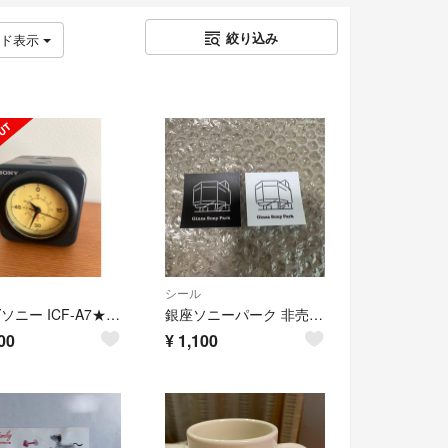
絞り込み
ッド表示
シール
SONYソニー ICF-A7★ラジオつき目覚まし時計★黒
銀座ソニーパーク 非売品ステッカー シール 2枚セット ノベルティー 黒 白
00
¥
1,100