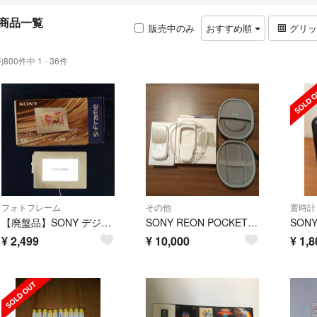
商品一覧
販売中のみ
おすすめ順
グリ
約800件中 1 - 36件
フォトフレーム
その他
置時計
【廃盤品】SONY デジタルフォトフレーム S-Frame DPF-D720（WI） スワロフスキー
SONY REON POCKET レオンポケット 3 RNP-3
¥
2,499
¥
10,000
¥
1,8