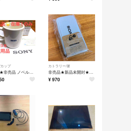
/カップ
カトラリー/箸
在庫1★非売品 ノベルティ★SONY ソニーストア公式 マグカップ 未使用品
非売品★新品未開封★SONY Bamboo fiber カトラリー3点セット
50
¥
970