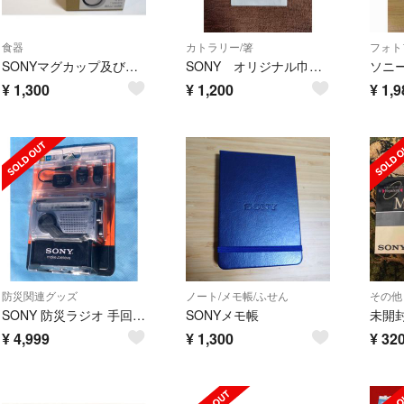
食器
カトラリー/箸
フォト
SONYマグカップ及び竹素材カトラリーセット
SONY オリジナル巾着付き オリジナルカトラリー3点セット
¥
1,300
¥
1,200
¥
1,9
防災関連グッズ
ノート/メモ帳/ふせん
その他
SONY 防災ラジオ 手回し充電ラジオ ICF-B03 送料無料
SONYメモ帳
¥
4,999
¥
1,300
¥
32