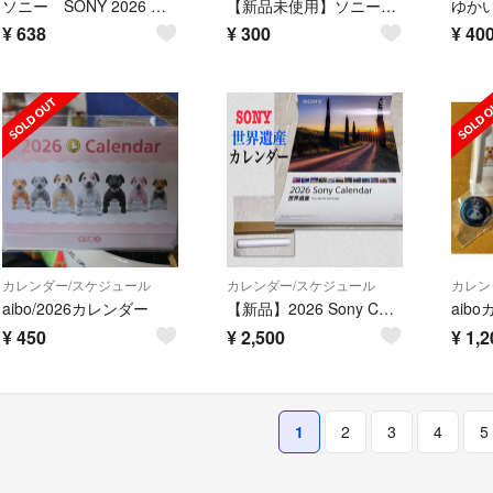
ソニー SONY 2026 手帳 新品
【新品未使用】ソニー SONY バースデープレゼント オリジナルカトラリー3点
¥
638
¥
300
¥
40
カレンダー/スケジュール
カレンダー/スケジュール
カレン
aibo/2026カレンダー
【新品】2026 Sony Calendar ソニー 壁掛けカレンダー 世界遺産
¥
450
¥
2,500
¥
1,2
1
2
3
4
5