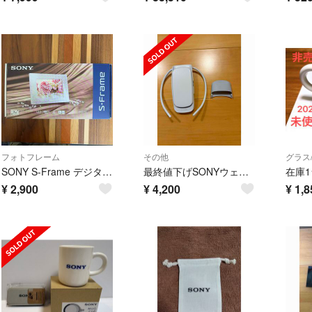
フォトフレーム
その他
グラス
SONY S-Frame デジタルフォトフレーム
最終値下げSONYウェアラブルクーラー冷温REON POCKET4レオンポケット
¥
2,900
¥
4,200
¥
1,8