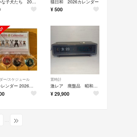
ゆかいな子犬たち 2026カレンダー
猫日和 2026カレンダー
0
¥
500
ダー/スケジュール
置時計
aiboカレンダー 2026年(おまけ付)
激レア 廃盤品 昭和レトロ SONYパタパタ時計 ラジオ付 動作品
00
¥
29,900
…