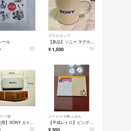
グラス/カップ
 シール
【新品】ソニー マグカップ 2024年記念モデル
0
¥
1,500
リー/箸
ノート/メモ帳/ふせん
【未使用】SONY カトラリー 3点 セット グレー ノベリティ
【平成レトロ】ピングー メモ帳 80枚入り 3枚使用 当時品 美品
0
¥
300