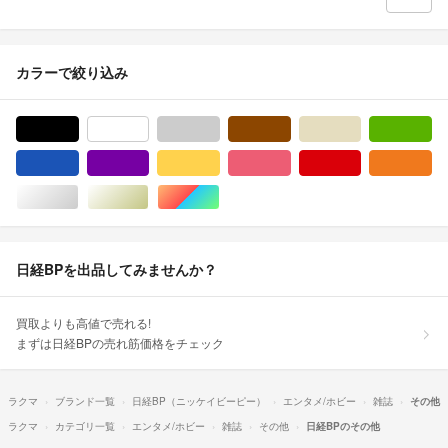
カラーで絞り込み
ブラック/黒色系
ホワイト/白色系
グレー/灰色系
ブラウン/茶色系
ベージュ系
グ
ブルー・ネイビー/青色系
パープル/紫色系
イエロー/黄色系
ピンク/桃色系
レッド/赤色系
オ
シルバー/銀色系
ゴールド/金色系
マルチカラー
日経BPを出品してみませんか？
買取よりも高値で売れる!
まずは日経BPの売れ筋価格をチェック
ラクマ
ブランド一覧
日経BP（ニッケイビーピー）
エンタメ/ホビー
雑誌
その他
ラクマ
カテゴリ一覧
エンタメ/ホビー
雑誌
その他
日経BPのその他