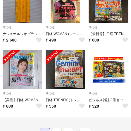
その他
その他
その他
ナショナルジオグラフィック日本版 1998年
日経 WOMAN (ウーマン) 2018年 06月号 [雑誌]
【最新号】日経 TRENDY (トレンディ) 2026年 06月号 [雑誌]
¥
2,600
¥
490
¥
600
その他
その他
その他
【美品】日経 WOMAN (ウーマン) 2026年 05月号 [雑誌] 付録付
日経 TRENDY (トレンディ) 2026年 04月号 [雑誌]
ビジネス雑誌 3冊セット DIME 日経おとなのOFF トレンド 投資 美術
¥
800
¥
550
¥
520