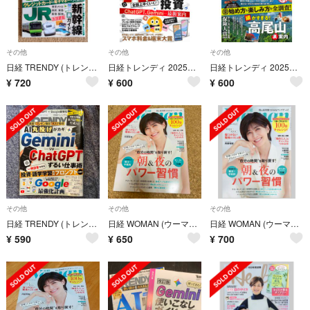
その他
その他
その他
日経 TRENDY (トレンディ) 2026年 07月号 [雑誌]
日経トレンディ 2025年7月号 No.542 ☆得する稼げるAI実践講座☆ ＊
日経トレンディ 2025年5月号 No.540 ☆親切すぎる登山 最新入門☆ ＊
¥
720
¥
600
¥
600
その他
その他
その他
日経 TRENDY (トレンディ) 2026年 04月号 [雑誌]
日経 WOMAN (ウーマン) 2026年 08月号 [雑誌]
日経 WOMAN (ウーマン) 2026年 08月号 [雑誌]
¥
590
¥
650
¥
700