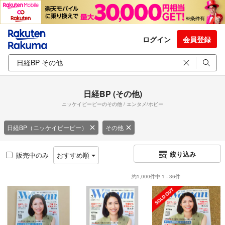
ログイン
会員登録
日経BP (その他)
ニッケイビーピーのその他 / エンタメ/ホビー
日経BP（ニッケイビーピー）
その他
絞り込み
販売中のみ
おすすめ順
約1,000件中 1 - 36件