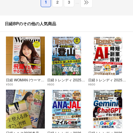
1
2
3
…
日経BPのその他の人気商品
日経 WOMAN (ウーマン) 2026年 01月号 [雑誌]★
日経トレンディ 2025年5月号 No.540 ☆親切すぎる登山 最新入門☆ ＊
日経トレンディ 2025年7月号 No.542 ☆得する稼げるAI実践講座☆ ＊
¥500
¥600
¥600
日経ヘルス2026春号 2026年 04月号 [雑誌]
日経トレンディ 2026年3月号 No.550 ☆得するANA＆JAL☆ ＊
日経トレンディ 2026年4月号 No.551 ☆Gemini VS ChatGPT☆ ＊