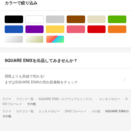
カラーで絞り込み
ブラック/黒色系
ホワイト/白色系
グレー/灰色系
ブラウン/茶色系
ベージュ系
グ
ブルー・ネイビー/青色系
パープル/紫色系
イエロー/黄色系
ピンク/桃色系
レッド/赤色系
オ
シルバー/銀色系
ゴールド/金色系
マルチカラー
SQUARE ENIXを出品してみませんか？
買取よりも高値で売れる!
まずはSQUARE ENIXの売れ筋価格をチェック
ラクマ
ブランド一覧
SQUARE ENIX（スクウェアエニックス）
エンタメ/ホビー
D
VD/ブルーレイ
その他
ラクマ
カテゴリ一覧
エンタメ/ホビー
DVD/ブルーレイ
その他
SQUARE ENIXの
その他