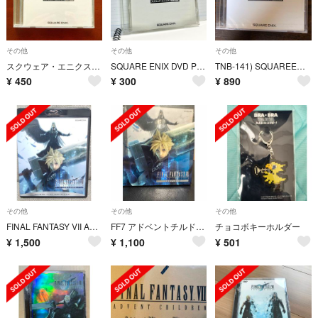
その他
その他
その他
スクウェア・エニクス DVD PRESS 2004WINTER 作品紹介
SQUARE ENIX DVD PRESS 2004 WINTER 最新情報
TNB-141) SQUAREENIX press 2004winter
¥
450
¥
300
¥
890
その他
その他
その他
FINAL FANTASY VII ADVENT CHILDREN
FF7 アドベントチルドレン コンプリート版 Blu-ray
チョコボキーホルダー
¥
1,500
¥
1,100
¥
501