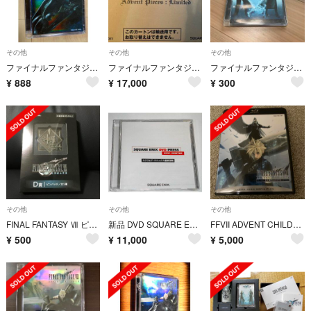
その他
その他
その他
ファイナルファンタジー Ⅶ アドベントチルドレン〈初回限定豪華パッケージ仕様〉
ファイナルファンタジーVII ADVENT PIECES:LIMITED
ファイナルファンタジー7 アドベントチルドレン DVD
¥
888
¥
17,000
¥
300
その他
その他
その他
FINAL FANTASY Ⅶ ピンバッジ
新品 DVD SQUARE ENIX DVD PRESS ドラゴンクエスト8特典
FFVII ADVENT CHILDREN COMPLETE [Blu-ray]
¥
500
¥
11,000
¥
5,000