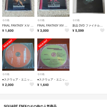
その他
その他
その他
FINAL FANTASY ⅩⅣ BEFORE THE FALL サントラ
FINAL FANTASY XIV サントラ
新品 DVD ファイナルファンタジー7 リフレクションズ 予約特典 非売品
¥
1,600
¥
3,000
¥
5,599
その他
その他
●スクウェア・エニックス ６月店頭プロモDVD Ver.050527●
●スクウェア・エニックス ４月店頭用プロモDVD（未開封）●
¥
2,000
¥
1,640
SQUARE ENIXのその他の人気商品