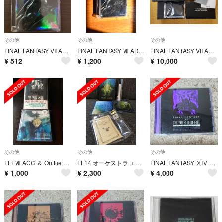
その他
その他
その他
FINAL FANTASY VII ADVENT CHILDREN【初回限定版】
FINAL FANTASY Ⅶ ADVENT CHILDREN [DVD]
FINAL FANTASY VII ADVENT CHILDREN限定版
¥
512
¥
1,200
¥
10,000
その他
その他
その他
FFFⅦ ACC ＆ On the Way to a Smile セット
FF14 オーケストラ エオルゼアシンフォニーBD
FINAL FANTASY ⅩⅣ オリジナルサウンドトラック
¥
1,000
¥
2,300
¥
4,000