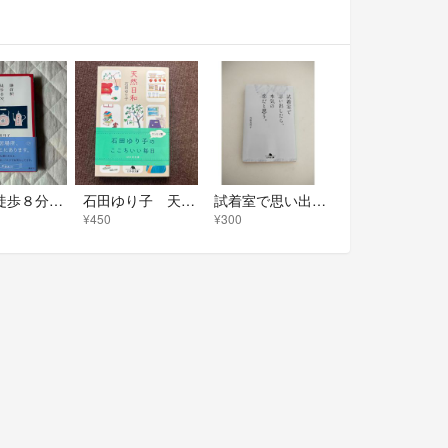
鎌倉駅徒歩８分、また明日 文庫本
石田ゆり子 天然日和
試着室で思い出したら、本気の恋だと思う。
¥450
¥300