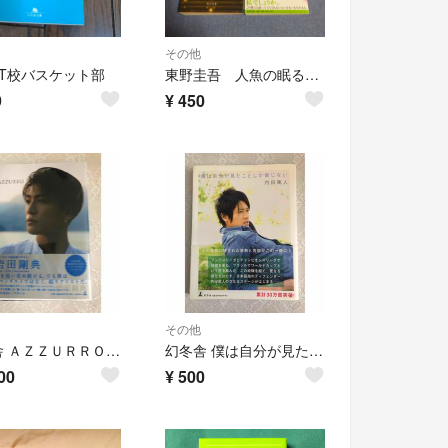
その他
 T校バスケット部
東野圭吾 人魚の眠る家 ナミヤ雑貨店の奇蹟
9
¥
450
その他
幻冬舎 ＡＺＺＵＲＲＯ 岩田剛典
幻冬舎 僕は自分が見たことしか信じない 内田篤人
00
¥
500