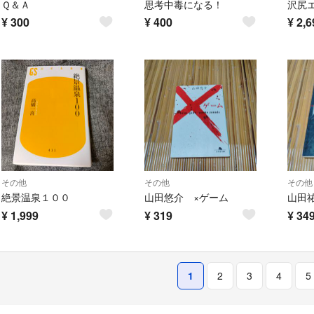
Ｑ＆Ａ
思考中毒になる！
¥
300
¥
400
¥
2,6
その他
その他
その他
絶景温泉１００
山田悠介 ×ゲーム
山田
¥
1,999
¥
319
¥
34
1
2
3
4
5