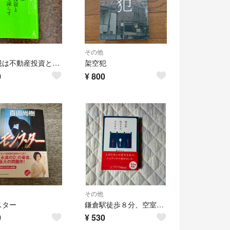
その他
相続税は不動産投資と法人化で減らす
架空犯
0
¥
800
その他
スター
鎌倉駅徒歩８分、空室あり 文庫本
0
¥
530