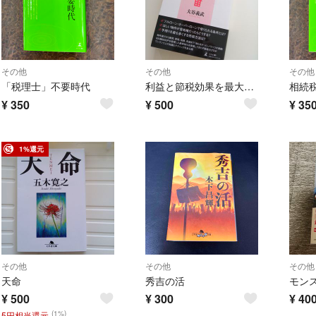
その他
その他
その他
「税理士」不要時代
利益と節税効果を最大化するための収益物件活用Ｑ＆Ａ５０
¥
350
¥
500
¥
35
1%還元
その他
その他
その他
天命
秀吉の活
モン
¥
500
¥
300
¥
40
(1%)
5円相当還元