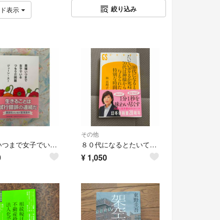
絞り込み
ッド表示
その他
貴様いつまで女子でいるつもりだ問題 ジェーン・スー
８０代になるとたいていボケるか死ぬ。７０代は神様から与えられた特別な時間
0
¥
1,050