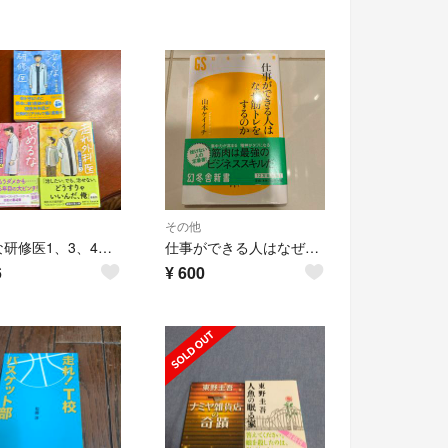
その他
泣くな研修医1、3、4巻の3冊セット
仕事ができる人はなぜ筋トレをするのか
6
¥
600