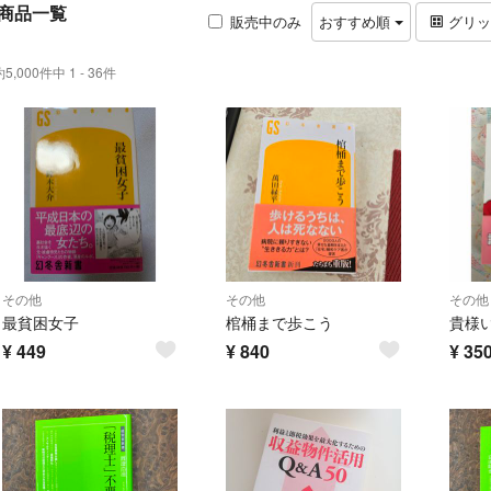
商品一覧
販売中のみ
おすすめ順
グリ
約5,000件中 1 - 36件
その他
その他
その他
最貧困女子
棺桶まで歩こう
¥
449
¥
840
¥
35