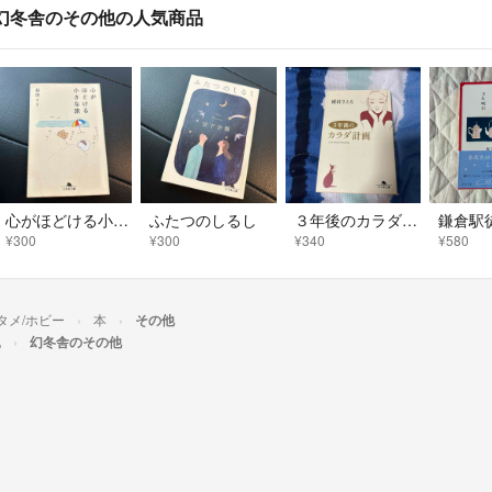
幻冬舎のその他の人気商品
心がほどける小さな旅
ふたつのしるし
３年後のカラダ計画
¥300
¥300
¥340
¥580
タメ/ホビー
本
その他
他
幻冬舎のその他