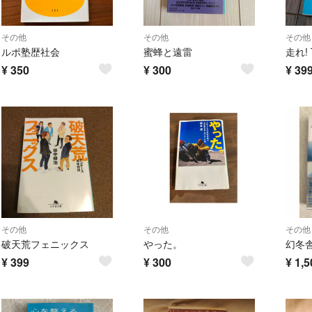
その他
その他
その他
ルポ塾歴社会
蜜蜂と遠雷
走れ!
¥
350
¥
300
¥
39
その他
その他
その他
破天荒フェニックス
やった。
¥
399
¥
300
¥
1,5