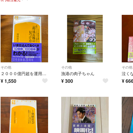
その他
その他
その他
２０００億円超を運用した伝説のファンドマネジャーが明かす「超」成長株の見つけ方
漁港の肉子ちゃん
¥
1,550
¥
300
¥
66