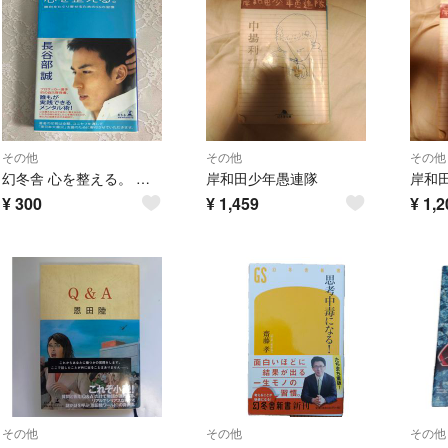
その他
その他
その他
幻冬舎 心を整える。 長谷川誠 サッカー
岸和田少年愚連隊
岸和
¥
300
¥
1,459
¥
1,2
その他
その他
その他