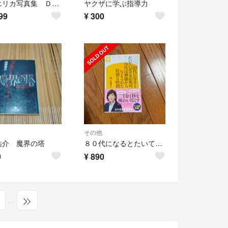
沢尻エリカ写真集 ＤＡＹ ＯＦＦ
ヤクザに学ぶ指導力
99
¥
300
その他
祐介 魔界の塔
８０代になるとたいていボケるか死ぬ。７０代は神様から与えられた特別な時間
9
¥
890
…