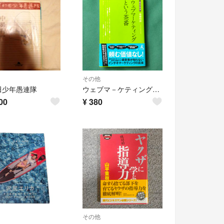
その他
田少年愚連隊
ウェブマ－ケティングという茶番
00
¥
380
その他