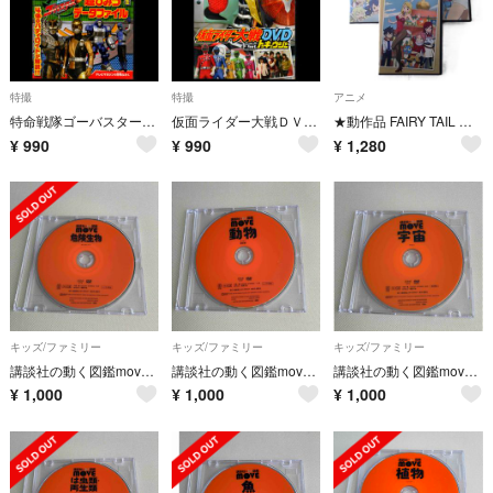
特撮
特撮
アニメ
特命戦隊ゴーバスターズ 超ひみつデータファイル
仮面ライダー大戦ＤＶＤ ｆｅａｔ．トッキュウジャー
★動作品 FAIRY TAIL フェアリーテイル DVD 3本セット★
¥
990
¥
990
¥
1,280
キッズ/ファミリー
キッズ/ファミリー
キッズ/ファミリー
講談社の動く図鑑move危険生物 DVD
講談社の動く図鑑move動物 DVD
講談社の動く図鑑move宇宙 DVD
¥
1,000
¥
1,000
¥
1,000