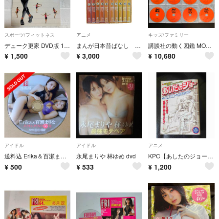
スポーツ/フィットネス
アニメ
キッズ/ファミリー
デューク更家 DVD版 1mウォーキング・ダイエット 完全レッスン
まんが日本昔ばなし DVD-BOX 第1集 DVD
講談社の動く図鑑 MOVE DVDのみ 12枚 セット まとめ売り ムーブ
¥
1,500
¥
3,000
¥
10,680
アイドル
アイドル
アニメ
送料込 Erika＆百瀬まりな（エリマリ姉妹） FRIDAY 特別付録DVD
永尾まりや 林ゆめ dvd
KPC【あしたのジョー】講談社
¥
500
¥
533
¥
1,200