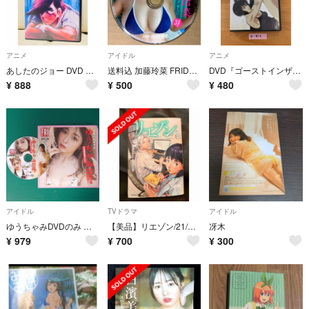
アニメ
アイドル
アニメ
あしたのジョー DVD 劇場版 アニメ映画
送料込 加藤玲菜 FRIDAY スペシャルメイキングDVD
DVD『ゴーストインザシェル to イノセンス ガイドDVD』（D-012）
¥
888
¥
500
¥
480
アイドル
TVドラマ
アイドル
ゆうちゃみDVDのみ 初写真集記念 古川優奈 FRIDAY2022年8月12日号
【美品】リエゾン/21/ヨンチャン/竹村優作
冴木
¥
979
¥
700
¥
300