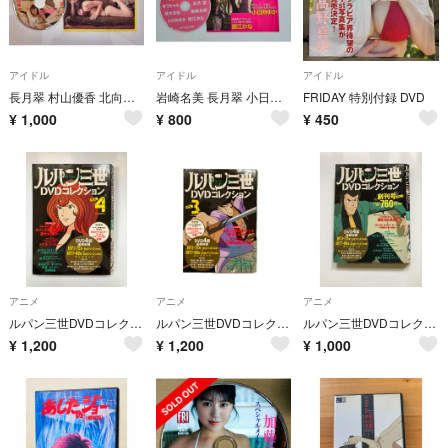
アイドル
アイドル
アイドル
長月翠 村山優香 北向珠夕 FRIDAYメイキングムービー 64分 2022年12月16日号 特別付録
岩崎名美 長月翠 小日向ゆか ゆうちゃみ 他 メイキング DVD 62分 FRIDAY 2022年4月1日 8日合併号 特別付録
FRIDAY 特別付録 DVD
¥
1,000
¥
800
¥
450
アニメ
アニメ
アニメ
ルパン三世DVDコレクション VOL.4
ルパン三世DVDコレクション VOL.3
ルパン三世DVDコレクション VOL.1
¥
1,200
¥
1,200
¥
1,000