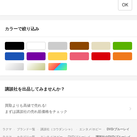
カラーで絞り込み
ブラック/黒色系
ホワイト/白色系
グレー/灰色系
ブラウン/茶色系
ベージュ系
グ
ブルー・ネイビー/青色系
パープル/紫色系
イエロー/黄色系
ピンク/桃色系
レッド/赤色系
オ
シルバー/銀色系
ゴールド/金色系
マルチカラー
講談社を出品してみませんか？
買取よりも高値で売れる!
まずは講談社の売れ筋価格をチェック
ラクマ
ブランド一覧
講談社（コウダンシャ）
エンタメ/ホビー
DVD/ブルーレイ
ラクマ
カテゴリ一覧
エンタメ/ホビー
DVD/ブルーレイ
講談社のDVD/ブルーレイ