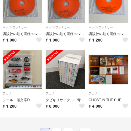
キッズ/ファミリー
キッズ/ファミリー
キッズ/ファミリー
講談社の動く図鑑moveは虫類・両生類 DVD
講談社の動く図鑑move魚 DVD
講談社の動く図鑑move植物 DVD
¥
1,000
¥
1,000
¥
1,200
アニメ
アニメ
アニメ
シール 頭文字D
クビキリサイクル 青色サヴァンと戯言遣い(完全生産限定版) DVDBOX
GHOST IN THE SHELL／攻殻機動隊2．0 Blu-ray BOX
¥
1,200
¥
8,000
¥
4,000