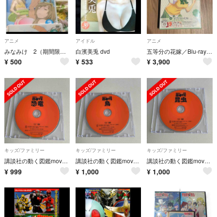
アニメ
アイドル
アニメ
みなみけ 2（期間限定版） DVD
白濱美兎 dvd
五等分の花嫁／Blu-ray／4巻
¥
500
¥
533
¥
3,900
キッズ/ファミリー
キッズ/ファミリー
キッズ/ファミリー
講談社の動く図鑑move恐竜 DVD
講談社の動く図鑑move鳥 DVD
講談社の動く図鑑move昆虫 DVD
¥
999
¥
1,000
¥
1,000