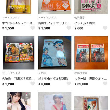
アート/エンタメ
アート/エンタメ
健康/医学
中古 南みゆかファースト写真集『南風』
内田彩フォトブックＰｒｅｔｔｙ＆Ｌｏｕｄ ｙｅａｒｓ
ゆるく歩く魔法
¥
1,550
¥
1,500
¥
600
アート/エンタメ
その他
絵本/児童書
火喰鳥 羽州ぼろ鳶組(一)(二) セット 今村翔吾(原作) コミック
超！弱虫ペダル展図録
カラー版 怪獣ウルトラ図鑑 ［初版本］
¥
1,200
¥
5,000
¥
39,000