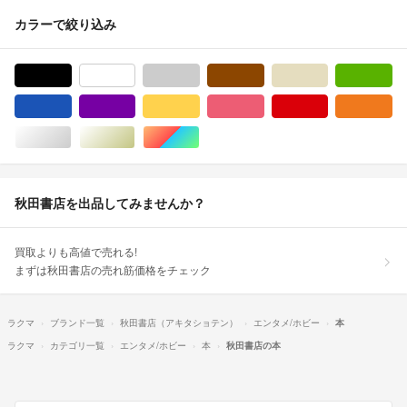
カラーで絞り込み
ブラック/黒色系
ホワイト/白色系
グレー/灰色系
ブラウン/茶色系
ベージュ系
グ
ブルー・ネイビー/青色系
パープル/紫色系
イエロー/黄色系
ピンク/桃色系
レッド/赤色系
オ
シルバー/銀色系
ゴールド/金色系
マルチカラー
秋田書店を出品してみませんか？
買取よりも高値で売れる!
まずは秋田書店の売れ筋価格をチェック
ラクマ
ブランド一覧
秋田書店（アキタショテン）
エンタメ/ホビー
本
ラクマ
カテゴリ一覧
エンタメ/ホビー
本
秋田書店の本