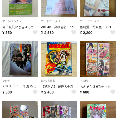
アート/エンタメ
アート/エンタメ
アート/エンタメ
内田真礼のまぁやってみるか！
AKB48 髙橋彩音 1st 写真集 ひとり姉妹 アイドル 新品
篠崎愛 写真集 ＹＯＵＮＧ ＣＨＡＭＰＩＯＮ １５ｙｅａｒｓ Ｍｅｍｏｒｙ
¥
550
¥
2,580
¥
2,200
その他
絵本/児童書
その他
どろろ（1） 手塚治虫
【送料込】 妖怪大全科 佐藤有文 秋田書店 大全科シリーズ
あきそら 3-6巻セット
¥
300
¥
2,400
¥
680