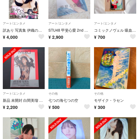
アート/エンタメ
アート/エンタメ
アート/エンタメ
訳あり 写真集 伊織の心がヤバイやつ～伊織もえ×「僕の心のヤバイやつ」コラボ写真集～
STU48 甲斐心愛 2nd 写真集 おかえり太陽 アイドル 新品 未開封
コミックノヴェル 吸血姫美夕 垣野内成美 平野俊弘 秋田書店
¥
4,000
¥
2,900
¥
700
アート/エンタメ
その他
その他
新品 未開封 白間美瑠 写真集 MERCI グラビア アイドル NMB48
七つの海七つの空
モザイク・ラセン
¥
2,200
¥
500
¥
300