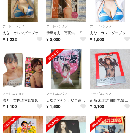
アート/エンタメ
アート/エンタメ
アート/エンタメ
えなこカレンダーブック２０２６．４～２０２７．３
伊織もえ 写真集 『内緒話』
えなこカレンダーブック２０２６．４～２０２７．３ ④
¥
1,222
¥
5,000
¥
1,600
アート/エンタメ
アート/エンタメ
アート/エンタメ
凛と 宮内凛写真集&ヤンチャン表紙付録付き
えなこ✕刃牙えなこ道・えなこ✕BEASTARS(おまけ)ヤンマガ特別付録DVD
新品 未開封 白間美瑠 写真集 MERCI アイドル
¥
1,100
¥
1,500
¥
2,100