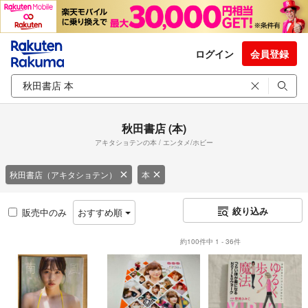
ログイン
会員登録
秋田書店 (本)
アキタショテンの本 / エンタメ/ホビー
秋田書店（アキタショテン）
本
絞り込み
販売中のみ
おすすめ順
約100件中 1 - 36件