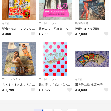
その他
アート/エンタメ
絵本/児童書
弱虫ペダル ＣＯＬＯＲＳ カラーズ
柴咲コウ 写真集 Ｋｏｕ 映画 GO
怪獣ウルトラ図鑑
¥
450
¥
799
¥
7,000
アート/エンタメ
アート/エンタメ
その他
ＡＫＢ４８鈴木くるみ１ｓｔ写真集 夢の重さ ポストカード付
舞台 弱虫ペダル パンフレット
嵐を呼ぶ拳 梶原一騎 五巻 初版発行
¥
1,799
¥
1,827
¥
4,500