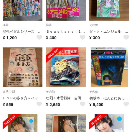
洋書
洋書
その他
弱虫ペダルシリーズ 色々 計13冊
Ｂｅａｓｔａｒｓ，１巻＆2巻
ダ－ク・エンジェル 8巻 風間宏子
¥
1,200
¥
400
¥
300
文学/小説
その他
その他
ＨＳＰの歩き方～ハッピー・センシティブ・パーソン！～
壮烈！水雷戦隊 吉田俊雄 秋田書店
初版本 ほんとにあった怖い話 日本列島幽霊事件30話
¥
555
¥
2,650
¥
5,400