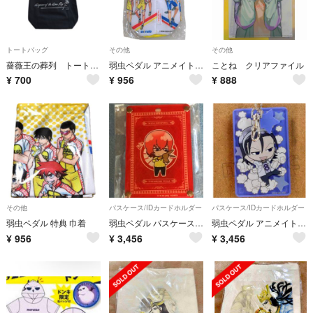
トートバッグ
その他
その他
薔薇王の葬列 トートバッグ
弱虫ペダル アニメイト特典 ペットボトルカバー
ことね クリアファイル
¥
700
¥
956
¥
888
その他
パスケース/IDカードホルダー
パスケース/IDカードホルダー
弱虫ペダル 特典 巾着
弱虫ペダル パスケース 新開
弱虫ペダル アニメイト特典 パスケース 東堂
¥
956
¥
3,456
¥
3,456