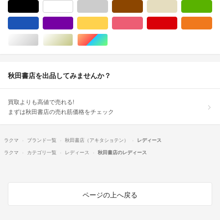
ブラック/黒色系
ホワイト/白色系
グレー/灰色系
ブラウン/茶色系
ベージュ系
グ
ブルー・ネイビー/青色系
パープル/紫色系
イエロー/黄色系
ピンク/桃色系
レッド/赤色系
オ
シルバー/銀色系
ゴールド/金色系
マルチカラー
秋田書店を出品してみませんか？
買取よりも高値で売れる!
まずは秋田書店の売れ筋価格をチェック
ラクマ
ブランド一覧
秋田書店（アキタショテン）
レディース
ラクマ
カテゴリ一覧
レディース
秋田書店のレディース
ページの上へ戻る