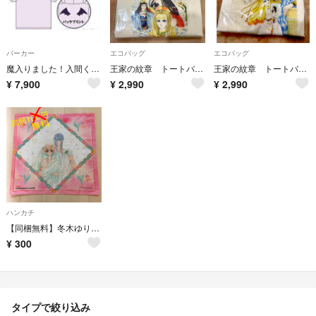
パーカー
エコバッグ
エコバッグ
魔入りました！入間くん ドンキホーテコラボ 缶バッジ付き モフエゴパーカー
王家の紋章 トートバッグ
王家の紋章 トートバッグ
¥
7,900
¥
2,990
¥
2,990
ハンカチ
【同梱無料】冬木ゆりか アリーズ 全プレ ハンカチ
¥
300
タイプで絞り込み