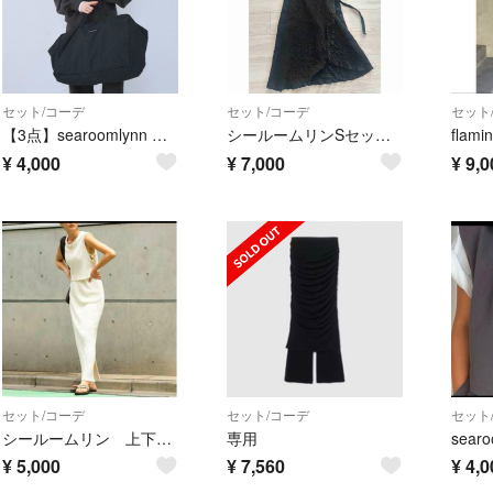
セット/コーデ
セット/コーデ
セット
【3点】searoomlynn 福袋/HAPPYBAG
シールームリンSセットアップ アリシアスタンZARAロンハーマン マウジー
¥
4,000
¥
7,000
¥
9,0
セット/コーデ
セット/コーデ
セット
シールームリン 上下セット
専用
¥
5,000
¥
7,560
¥
4,0