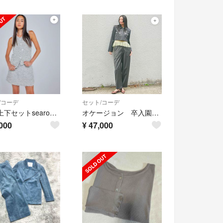
/コーデ
セット/コーデ
完売 上下セットsearoomlynn MixテープYarn ベスト スカート
オケージョン 卒入園式 セットアップ シールームリン
000
¥
47,000