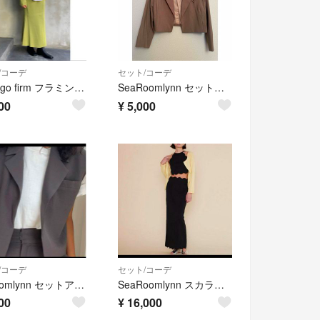
/コーデ
セット/コーデ
flamingo firm フラミンゴ リブ編みオフタートルニット スカート
SeaRoomlynn セットアップ
00
¥
5,000
/コーデ
セット/コーデ
searoomlynn セットアップ ジャケット ノースリーブ パンツ シールー
SeaRoomlynn スカラップニットセットアップ ブラック
00
¥
16,000