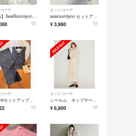
/コーデ
セット/コーデ
【美品】SeaRoomlynn コーデュロイ ダブル セットアップ ライトブルー
searoomlynn セットアップ アッシュグレー スカート トップス
000
¥
3,980
/コーデ
セット/コーデ
リブknitセットアップ♡未使用
シールム ネップヤーン セットアップ
22
¥
6,800