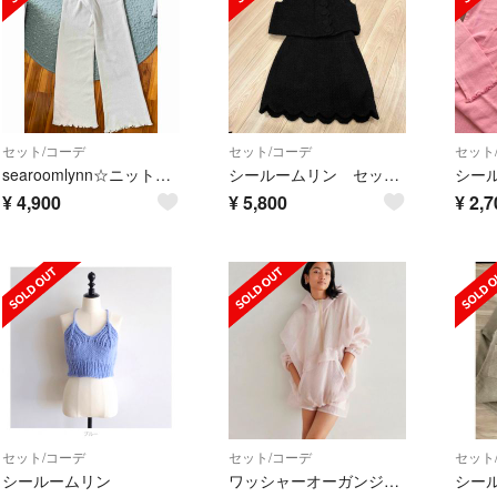
セット/コーデ
セット/コーデ
セット
searoomlynn☆ニットパンツ・キャミ☆セットアップ☆ベージュ
シールームリン セットアップ
¥
4,900
¥
5,800
¥
2,7
セット/コーデ
セット/コーデ
セット
シールームリン
ワッシャーオーガンジーセットアップ