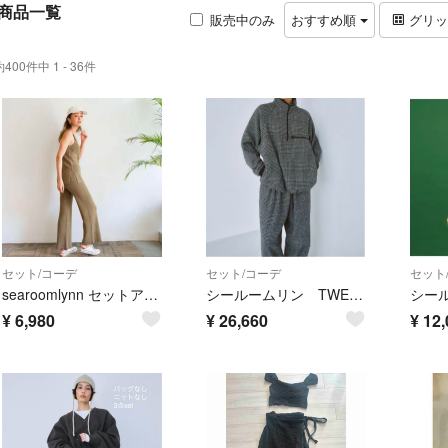
商品一覧
販売中のみ
おすすめ順
グリ
約400件中 1 - 36件
セット/コーデ
セット/コーデ
セット
searoomlynn セットアップ
シールームリン TWEED HOUND RELAXパンツ ・ジャケット セット
¥
6,980
¥
26,660
¥
12,