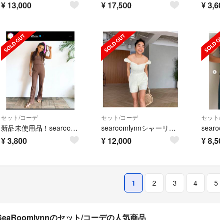
¥
13,000
¥
17,500
¥
3,6
セット/コーデ
セット/コーデ
セット
新品未使用品！searoomlynnリブキャミソール&リブパンツ
searoomlynnシャーリングTwisty 2wayトップス&ショートパンツ
¥
3,800
¥
12,000
¥
8,5
1
2
3
4
5
SeaRoomlynnのセット/コーデの人気商品