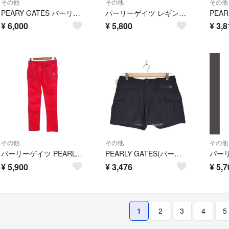
その他
その他
その他
PEARY GATES パーリーゲイツ チェック スカート パンツ キュロット
パーリーゲイツ レギンス ロングスパッツ ボトムス ゴルフウエア レディース FRサイズ ブルー PEARLY GATES
¥
6,000
¥
5,800
¥
3,8
その他
その他
その他
パーリーゲイツ PEARLY GATES 美品 パンツ ドロップフレア 00
PEARLY GATES(パーリーゲイツ) Y2K カーゴショートパンツ パンツ
¥
5,900
¥
3,476
¥
5,7
1
2
3
4
5