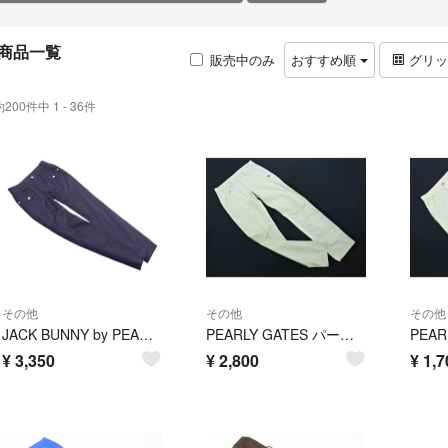
商品一覧
販売中のみ
おすすめ順
グリ
約200件中 1 - 36件
その他
その他
その他
JACK BUNNY by PEARLY GATES ジャックバニー パーリーゲイツ ゴルフ スリム ストレッチ パンツ size0/濃紺 ■■ レディース
PEARLY GATES パーリーゲイツ ゴルフ ロゴ 刺繍 プリント パンツ size0/アイボリー ■■ レディース
¥
3,350
¥
2,800
¥
1,7