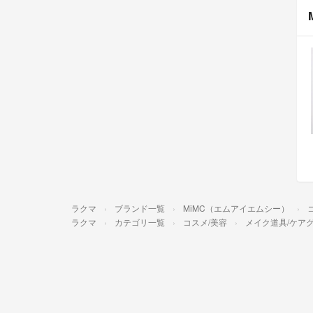
ラクマ
ブランド一覧
MiMC（エムアイエムシー）
ラクマ
カテゴリ一覧
コスメ/美容
メイク道具/ケア