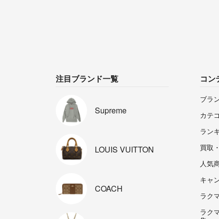
注目ブランド一覧
コン
ブラ
Supreme
カテ
ラン
買取
LOUIS
VUITTON
人気
キャ
COACH
ラクマp
ラク