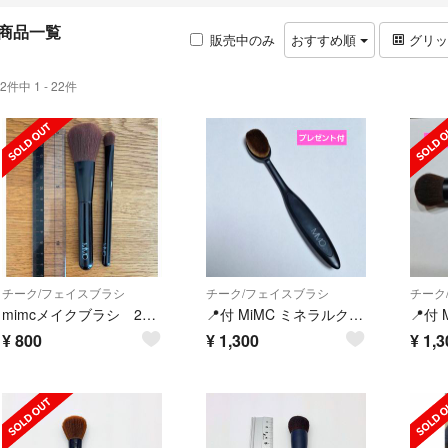
商品一覧
販売中のみ
おすすめ順
グリ
2件中 1 - 22件
チーク/フェイスブラシ
チーク/フェイスブラシ
チーク
mimcメイクブラシ 2本セット
📍付 MiMC ミネラルクリーミーファンデーションブラシ
¥
800
¥
1,300
¥
1,3