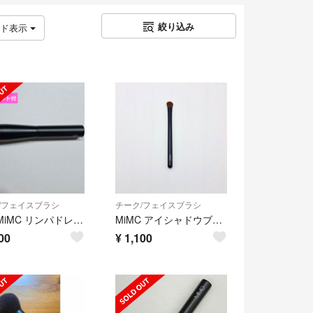
絞り込み
ッド表示
/フェイスブラシ
チーク/フェイスブラシ
📍付 MiMC リンパドレナージュファンデーションブラシ 101
MiMC アイシャドウブラシ
00
¥
1,100