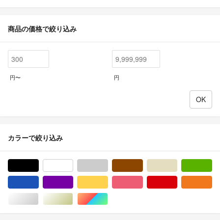
商品の価格で絞り込み
円〜
円
カラーで絞り込み
ブラック/黒色系
ホワイト/白色系
グレー/灰色系
ブラウン/茶色系
ベージュ系
グ
ブルー・ネイビー/青色系
パープル/紫色系
イエロー/黄色系
ピンク/桃色系
レッド/赤色系
オ
シルバー/銀色系
ゴールド/金色系
マルチカラー