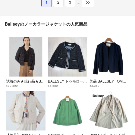
1
2
3
…
Ballseyのノーカラージャケットの人気商品
試着のみ★現行品★Ballsey/ボールジィ Violaカラーレスジャケット36
BALLSEY トゥモローランド ツイードノーカラージャケット ブラック 38
美品 BALLSEY TOMORROW LAND ボールジー トゥモローランド ノーカラージャケット 36 ネイビー レディース 古着 中古 USED
¥39,800
¥5,580
¥3,369
【美品】Ballsey ラメミックスツイード セミダブルクルージャケット
Ballsey ボールジー ノーカラージャケット M 緑 【古着】【中古】【送料無料】
Ballsey ボールジィ プレシャスモック ダブルブレストジャケット