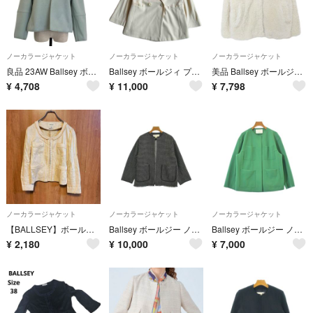
ノーカラージャケット
ノーカラージャケット
ノーカラージャケット
良品 23AW Ballsey ボールジー ニードルジャージー バックペプラムジャケット サイズ36 ライトブルー レディース 古着 中古 USED
Ballsey ボールジィ プレシャスモック ダブルブレストジャケット
美品 Ballsey ボールジィ トゥモローランド クリンプファー ノーカラーショートコート ジャケット サイズ36 アイボリー レディース 古着 中古 USED
¥
4,708
¥
11,000
¥
7,798
ノーカラージャケット
ノーカラージャケット
ノーカラージャケット
【BALLSEY】ボールジー ノーカラージャケット 麻混 ベージュ Mサイズ相当
Ballsey ボールジー ノーカラージャケット S 黒 【古着】【中古】【送料無料】
Ballsey ボールジー ノーカラージャケット M 緑 【古着】【中古】【送料無料】
¥
2,180
¥
10,000
¥
7,000