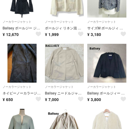
ノーカラージャケット
ノーカラージャケット
ノーカラージャケット
Ballsey ボールジー ジャケット ブラック 黒 サイズ:36(9号) コットン カットワークレース ノーカラー ジャケット 長袖 Vネック 刺繍 ベルト付き 日本製 アウター ブルゾン 上着 羽織り【レディース】【中古】
ボールジィ リネン混 ノーカラー ジャケット アイボリー系 38 M 羽織り
サイズM ボールジィ ノーカラージャケット ツイード ブルー フリンジ
¥
12,670
¥
1,999
¥
3,180
ノーカラージャケット
ノーカラージャケット
ノーカラージャケット
ネイビーノーカラージャケット
Ballsey ニードルジャージーノーカラージャケット 36 アイボリー
Ballsey ボールジィー ノーカラージャケット コットン トゥモローランド
¥
650
¥
7,000
¥
3,800