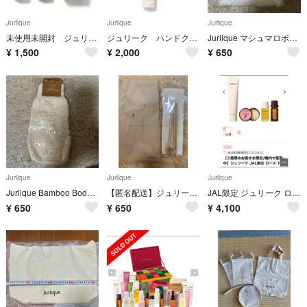
Jurlique
Jurlique
Jurlique
未使用未開封 ジュリーク ハーバルアイオイル
ジュリーク ハンドクリーム ローズ 新品未使用
Jurlique マシュマロボディタオル 23cm x 100cm
¥
1,500
¥
2,000
¥
650
Jurlique
Jurlique
Jurlique
Jurlique Bamboo Body Mitten
【匿名配送】ジュリーク バンブーカトラリーセット
JAL限定 ジュリーク ローズトータルケアキット
¥
650
¥
650
¥
4,100