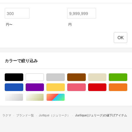
円〜
円
カラーで絞り込み
ブラック/黒色系
ホワイト/白色系
グレー/灰色系
ブラウン/茶色系
ベージュ系
グ
ブルー・ネイビー/青色系
パープル/紫色系
イエロー/黄色系
ピンク/桃色系
レッド/赤色系
オ
シルバー/銀色系
ゴールド/金色系
マルチカラー
ラクマ
ブランド一覧
Jurlique（ジュリーク）
Jurlique(ジュリーク)の値下げアイテム