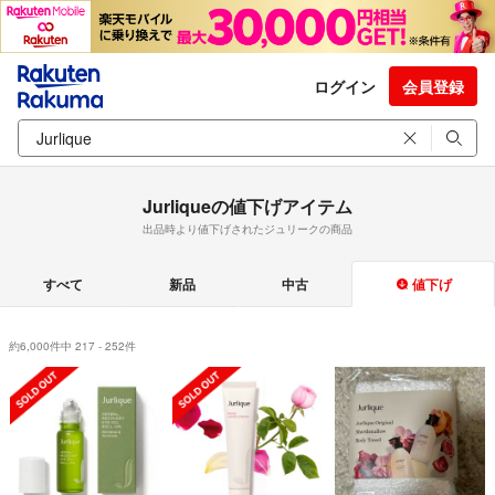
ログイン
会員登録
Jurliqueの値下げアイテム
出品時より値下げされたジュリークの商品
すべて
新品
中古
値下げ
約6,000件中 217 - 252件