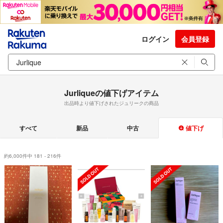
ログイン
会員登録
Jurliqueの値下げアイテム
出品時より値下げされたジュリークの商品
すべて
新品
中古
値下げ
約6,000件中 181 - 216件