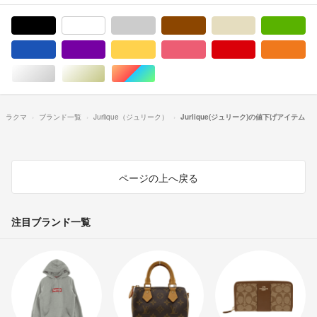
ブラック/黒色系
ホワイト/白色系
グレー/灰色系
ブラウン/茶色系
ベージュ系
グ
ブルー・ネイビー/青色系
パープル/紫色系
イエロー/黄色系
ピンク/桃色系
レッド/赤色系
オ
シルバー/銀色系
ゴールド/金色系
マルチカラー
ラクマ
ブランド一覧
Jurlique（ジュリーク）
Jurlique(ジュリーク)の値下げアイテム
ページの上へ戻る
注目ブランド一覧