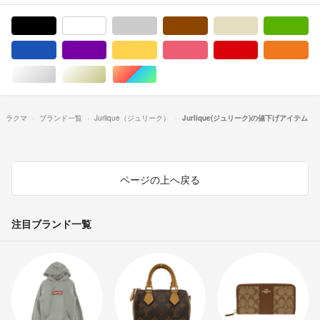
ブラック/黒色系
ホワイト/白色系
グレー/灰色系
ブラウン/茶色系
ベージュ系
グ
ブルー・ネイビー/青色系
パープル/紫色系
イエロー/黄色系
ピンク/桃色系
レッド/赤色系
オ
シルバー/銀色系
ゴールド/金色系
マルチカラー
ラクマ
ブランド一覧
Jurlique（ジュリーク）
Jurlique(ジュリーク)の値下げアイテム
ページの上へ戻る
注目ブランド一覧