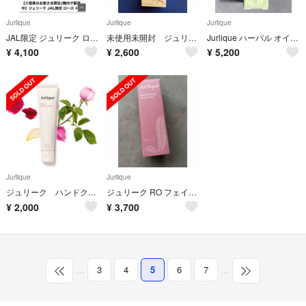
Jurlique
Jurlique
Jurlique
JAL限定 ジュリーク ローズトータルケアキット
未使用未開封 ジュリーク グレイスフルビューティーファーミングオイル 50ml
Jurlique ハーバル オイルインセラム 30mL
¥
4,100
¥
2,600
¥
5,200
Jurlique
Jurlique
ジュリーク ハンドクリーム ローズ 新品未使用
ジュリーク RO フェイスオイル 30ml
¥
2,000
¥
3,700
…
3
4
5
6
7
…