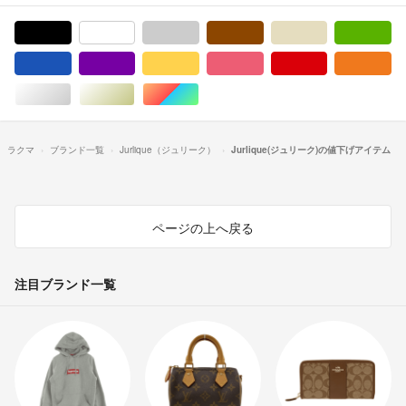
ブラック/黒色系
ホワイト/白色系
グレー/灰色系
ブラウン/茶色系
ベージュ系
グ
ブルー・ネイビー/青色系
パープル/紫色系
イエロー/黄色系
ピンク/桃色系
レッド/赤色系
オ
シルバー/銀色系
ゴールド/金色系
マルチカラー
ラクマ
ブランド一覧
Jurlique（ジュリーク）
Jurlique(ジュリーク)の値下げアイテム
ページの上へ戻る
注目ブランド一覧