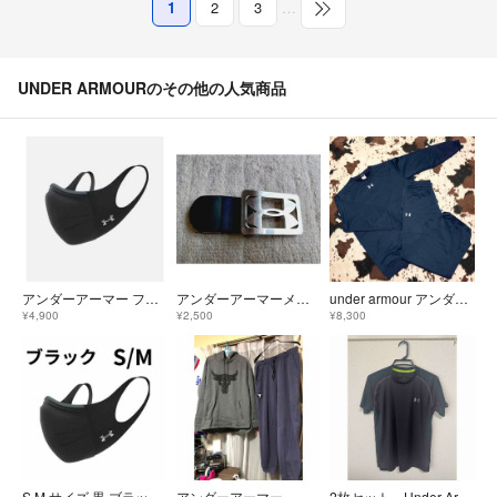
1
2
3
…
UNDER ARMOURのその他の人気商品
アンダーアーマー フェザーウエイト マスク 軽量タイプ 立体縫製 国内正規品
アンダーアーマーメンズベルトバックル5点セット
under armour アンダーアーマー スウェットセットアップ 大きいサイズ
¥4,900
¥2,500
¥8,300
S M サイズ 黒 ブラック UNDER ARMOUR スポーツ マスク
アンダーアーマー 上下 セットアップ タイプ、サイズ違い
2枚セット Under Armour & Nike トレーニングTシャツ