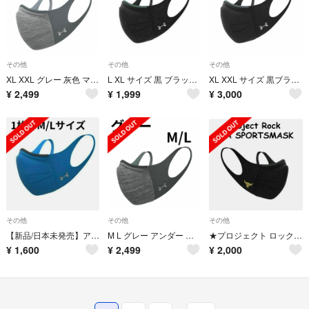
その他
その他
その他
XL XXL グレー 灰色 マスク UNDER ARMOUR アンダー アーマー
L XL サイズ 黒 ブラック UNDER ARMOUR スポーツ マスク
XL XXL サイズ 黒ブラック UNDER ARMOURスポーツ マスク
¥
2,499
¥
1,999
¥
3,000
その他
その他
その他
【新品/日本未発売】アンダーアーマ マスク＊ビクトリーブルー M/L 1枚
M L グレー アンダー アーマー UNDER ARMOUR スポーツ マスク
★プロジェクト ロック★アンダーアーマ★スポーツマスク 1枚 M/L
¥
1,600
¥
2,499
¥
2,000