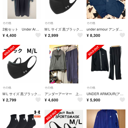
その他
その他
その他
2枚セット Under Armour & Nike トレーニングTシャツ
M L サイズ 黒ブラック UNDER ARMOUR スポーツ マスク
under armour アンダーアーマー スウェットセットアップ 大きいサイズ
¥
4,400
¥
2,999
¥
8,300
その他
その他
その他
M L サイズ 黒ブラック UNDER ARMOUR スポーツ マスク
アンダーアーマー 上下 セットアップ タイプ、サイズ違い
UNDER ARMOUR(アンダーアーマー) メンズセットアップ メンズ美品 - 黒×グレー
¥
2,799
¥
4,600
¥
5,900