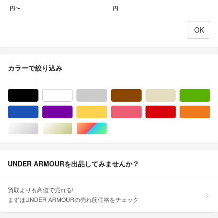
円〜
円
カラーで絞り込み
ブラック/黒色系
ホワイト/白色系
グレー/灰色系
ブラウン/茶色系
ベージュ系
グ
ブルー・ネイビー/青色系
パープル/紫色系
イエロー/黄色系
ピンク/桃色系
レッド/赤色系
オ
シルバー/銀色系
ゴールド/金色系
マルチカラー
UNDER ARMOURを出品してみませんか？
買取よりも高値で売れる!
まずはUNDER ARMOURの売れ筋価格をチェック