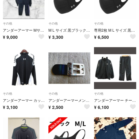
その他
その他
その他
アンダーアーマー Mサイズ ブラック セットアップ！美品
M L サイズ 黒ブラック UNDER ARMOUR スポーツ マスク
専用2枚 M L サイズ 黒ブラック UNDER ARMOUR スポーツ マスク
¥
9,000
¥
3,300
¥
6,500
その他
その他
その他
アンダーアーマー カットソー 長袖 黒 ブラック 白 ホワイト /YI
アンダーアーマーメンズベルトバックル5点セット
アンダーアーマー チームサーマルジャケット トレーニングジャージセットアップ L
¥
3,100
¥
2,500
¥
6,100