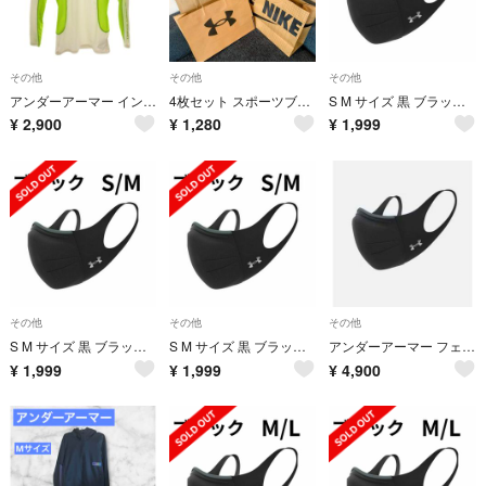
その他
その他
その他
アンダーアーマー インナーウェア ハイネック 長袖 ストレッチ ロゴ 白 緑
4枚セット スポーツブランド ショップ袋 ショッパー NIKE NB UA
S M サイズ 黒 ブラック UNDER ARMOUR スポーツ マスク
¥
2,900
¥
1,280
¥
1,999
その他
その他
その他
S M サイズ 黒 ブラック UNDER ARMOUR スポーツ マスク
S M サイズ 黒 ブラック UNDER ARMOUR スポーツ マスク
アンダーアーマー フェザーウエイト マスク 軽量タイプ 立体縫製 国内正規品
¥
1,999
¥
1,999
¥
4,900