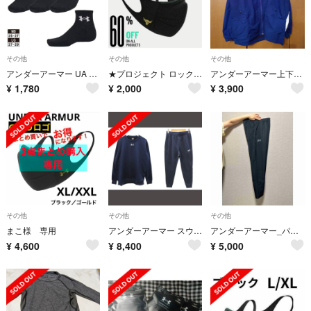
その他
その他
その他
アンダーアーマー UA クオーター ソックス 3足セット 1386372
★プロジェクト ロック★アンダーアーマ★スポーツマスク M/L
アンダーアーマー上下セット（裏起毛つき） ブルー系
¥
1,780
¥
2,000
¥
3,900
その他
その他
その他
まこ様 専用
アンダーアーマー スウェット スウェットパンツ セットアップ XL ネイビー
アンダーアーマー_パンツ_メンズ_ブラック
¥
4,600
¥
8,400
¥
5,000