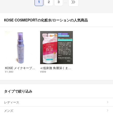
1
2
3
…
KOSE COSMEPORTの化粧水/ローションの人気商品
KOSE メイクキープミスト EX MOIST ムーミン コラボ 85mL ラベンダーブーケの香り 新品未開封 匿名配送
≪低刺激 角層深くまで届くふっくらハリつや肌へ≫ モイスチュアマイルド ローション
¥1,980
¥999
タイプで絞り込み
レディース
メンズ