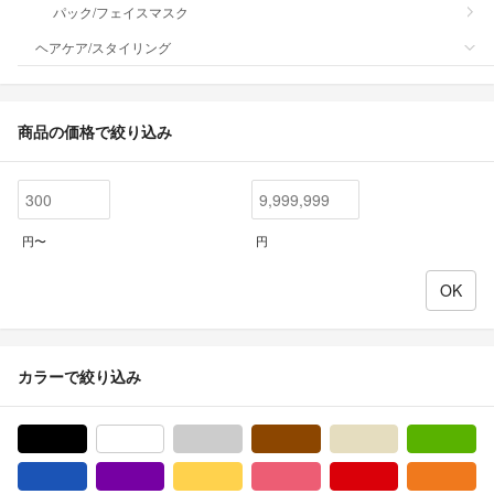
パック/フェイスマスク
ヘアケア/スタイリング
商品の価格で絞り込み
円〜
円
カラーで絞り込み
ブラック/黒色系
ホワイト/白色系
グレー/灰色系
ブラウン/茶色系
ベージュ系
グ
ブルー・ネイビー/青色系
パープル/紫色系
イエロー/黄色系
ピンク/桃色系
レッド/赤色系
オ