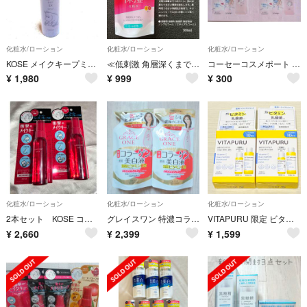
化粧水/ローション
化粧水/ローション
化粧水/ローション
KOSE メイクキープミスト EX MOIST ムーミン コラボ 85mL ラベンダーブーケの香り 新品未開封 匿名配送
≪低刺激 角層深くまで届くふっくらハリつや肌へ≫ モイスチュアマイルド ローション
コーセーコスメポート ごめんね素肌 クリアターン 低刺激化粧水乳液 サンプル
¥
1,980
¥
999
¥
300
化粧水/ローション
化粧水/ローション
化粧水/ローション
2本セット KOSE コーセー メイク キープ ミスト EX+ 80ml
グレイスワン 特濃コラーゲン薬用美白液 つめかえ用200ml 2袋セット
VITAPURU 限定 ビタプル トライアルセット2点セット30ml+14ml
¥
2,660
¥
2,399
¥
1,599