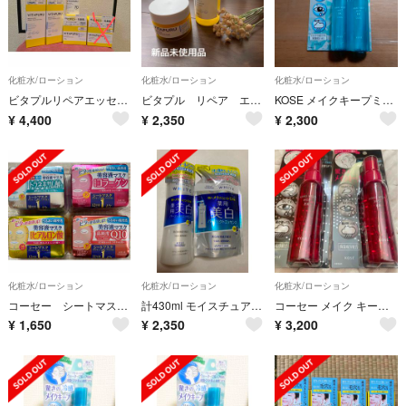
化粧水/ローション
化粧水/ローション
化粧水/ローション
ビタプルリペアエッセンスローション・アクアリージュクリーム・ディープリペアセラム
ビタプル リペア エッセンスローション&アクアリージェルクリーム
KOSE メイクキープミストEX 限定 クールタイプ 2本
¥
4,400
¥
2,350
¥
2,300
化粧水/ローション
化粧水/ローション
化粧水/ローション
コーセー シートマスク トラネキサム酸 コラーゲン トラネキサム酸 ヒアルロン酸
計430ml モイスチュアマイルド ホワイト パーフェクトエッセンス 本体・詰替
コーセー メイク キープ ミスト EX(85ml)2本セット
¥
1,650
¥
2,350
¥
3,200