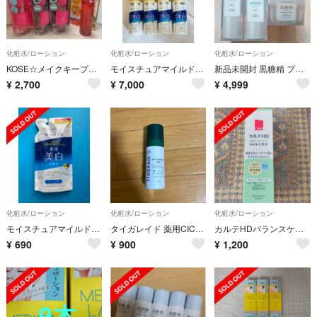
化粧水/ローション
化粧水/ローション
化粧水/ローション
KOSE☆メイクキープミストセット
モイスチュアマイルドホワイトエッセンスローション400ml 7本セット
新品未開封 黒糖精 プレミアム インテンスケア3点セット 化粧水 乳液 クリーム
¥
2,700
¥
7,000
¥
4,999
化粧水/ローション
化粧水/ローション
化粧水/ローション
モイスチュアマイルド ホワイト ローションM
タイガレイド 薬用CICAウォーターミスト ミニ
カルテHDバランスケアローション
¥
690
¥
900
¥
1,200