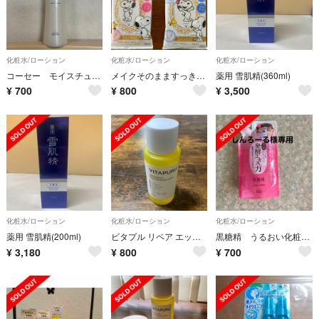
化粧水/ローション
化粧水/ローション
化粧水/ローション
コーセー モイスチュアマイルド ホワイト エッセンスローション d
メイクそのまますっきりシート
薬用 雪肌精(360ml)
¥
700
¥
800
¥
3,500
化粧水/ローション
化粧水/ローション
化粧水/ローション
薬用 雪肌精(200ml)
ビタプル リペア エッセンスローション 200ml
黒糖精 うるおい化粧水 160ml
¥
3,180
¥
800
¥
700