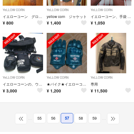
YeLLOW CORN
YeLLOW CORN
YeLLOW CORN
イエローコーン グローブ
yellow corn ジャケット
イエローコーン、手袋 中古品
¥
800
¥
1,400
¥
1,050
YeLLOW CORN
YeLLOW CORN
YeLLOW CORN
イエローコーンの、ウェストポーチ
★バイク★イエローコーン★グローブ★
専用
¥
3,000
¥
1,200
¥
11,500
…
55
56
57
58
59
…