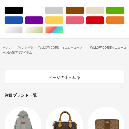
ブラック/黒色系
ホワイト/白色系
グレー/灰色系
ブラウン/茶色系
ベージュ系
グ
ブルー・ネイビー/青色系
パープル/紫色系
イエロー/黄色系
ピンク/桃色系
レッド/赤色系
オ
シルバー/銀色系
ゴールド/金色系
マルチカラー
ラクマ
ブランド一覧
YeLLOW CORN（イエローコーン）
YeLLOW CORN(イエローコ
ーン)の値下げアイテム
ページの上へ戻る
注目ブランド一覧