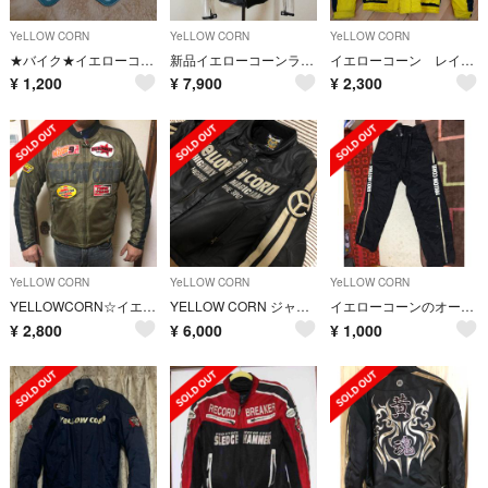
YeLLOW CORN
YeLLOW CORN
YeLLOW CORN
★バイク★イエローコーン★グローブ★
新品イエローコーンライダースジャケット
イエローコーン レインウェア 3L
¥
1,200
¥
7,900
¥
2,300
YeLLOW CORN
YeLLOW CORN
YeLLOW CORN
YELLOWCORN☆イエローコーン メッシュジャケットたくぞー様購入予定。
YELLOW CORN ジャケット Ｌ
イエローコーンのオーバーパンツ
¥
2,800
¥
6,000
¥
1,000