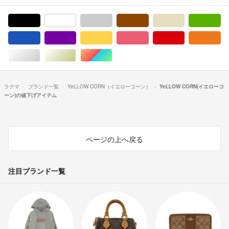
ブラック/黒色系
ホワイト/白色系
グレー/灰色系
ブラウン/茶色系
ベージュ系
グ
ブルー・ネイビー/青色系
パープル/紫色系
イエロー/黄色系
ピンク/桃色系
レッド/赤色系
オ
シルバー/銀色系
ゴールド/金色系
マルチカラー
ラクマ
ブランド一覧
YeLLOW CORN（イエローコーン）
YeLLOW CORN(イエローコ
ーン)の値下げアイテム
ページの上へ戻る
注目ブランド一覧