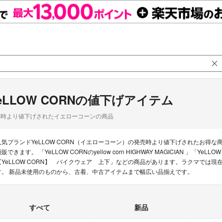
eLLOW CORNの値下げアイテム
品時より値下げされたイエローコーンの商品
人気ブランドYeLLOW CORN（イエローコーン）の発売時より値下げされたお得
販できます。 「YeLLOW CORNのyellow corn HIGHWAY MAGICIAN 」「Ye
【YeLLOW CORN】 バイクウェア 上下」などの商品があります。ラクマでは現在2
す。 新品未使用のものから、古着、中古アイテムまで幅広い品揃えです。
すべて
新品