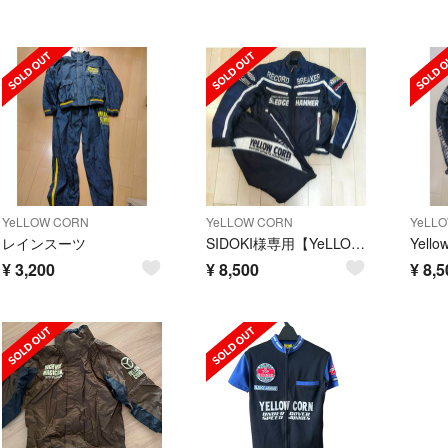
YeLLOW CORN
YeLLOW CORN
YeLL
レインスーツ
SIDOKI様専用【YeLLOW CORN】 バイクウェア 上下
¥
3,200
¥
8,500
¥
8,5