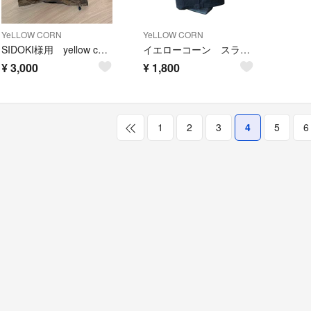
YeLLOW CORN
YeLLOW CORN
SIDOKI様用 yellow corn バイク用レインコート Mサイズ
イエローコーン スラッジハンマー ジップアップ
¥
3,000
¥
1,800
1
2
3
4
5
6