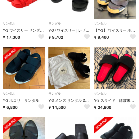
サンダル
サンダル
サンダル
Y-3 ワイスリー サンダル プラットフォーム
Y-3 / ワイスリー | レザー スライドサンダル | 28.5 | ブラック | メンズ
【Y-3】 ワイスリー ホコリ ストラップサンダル 27cm メンズ
¥
17,300
¥
9,702
¥
9,400
サンダル
サンダル
サンダル
Y-3 ホコリ サンダル
Y-3 メンズ サンダル 26.5センチ ワイスリー
Y-3 スライド ほぼ未使用品 26.5
¥
6,800
¥
14,500
¥
24,800