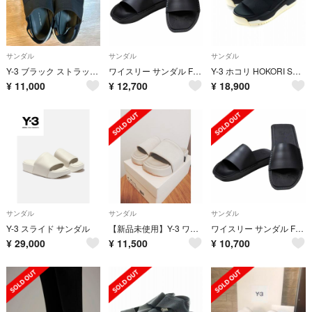
サンダル
サンダル
サンダル
Y-3 ブラック ストラップサンダル
ワイスリー サンダル FZ6423 ユニセックス 24.5cm ブラック
Y-3 ホコリ HOKORI SANDAL 厚底サンダル タグ付き フラット
¥
11,000
¥
12,700
¥
18,900
サンダル
サンダル
サンダル
Y-3 スライド サンダル
【新品未使用】Y-3 ワイスリー SLIDE サンダル 25.5㎝
ワイスリー サンダル FZ6423 ユニセックス 25.5cm ブラック
¥
29,000
¥
11,500
¥
10,700