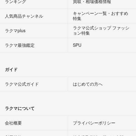
ランキング
買取・相場価格情報
キャンペーン一覧・おすすめ
人気商品チャンネル
特集
ラクマ公式ショップ ファッシ
ラクマplus
ョン特集
ラクマ最強鑑定
SPU
ガイド
ラクマ公式ガイド
はじめての方へ
ラクマについて
会社概要
プライバシーポリシー