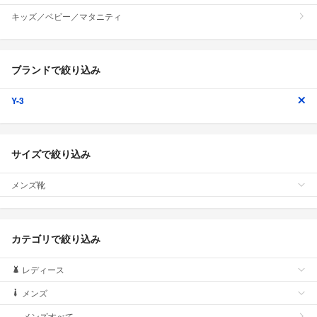
キッズ／ベビー／マタニティ
ブランドで絞り込み
Y-3
サイズで絞り込み
メンズ靴
カテゴリで絞り込み
レディース
メンズ
メンズすべて