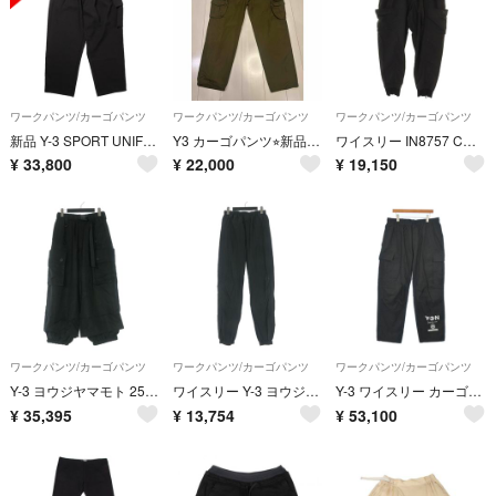
ワークパンツ/カーゴパンツ
ワークパンツ/カーゴパンツ
ワークパンツ/カーゴパンツ
新品 Y-3 SPORT UNIFORM CARGO PANTS
Y3 カーゴパンツ⭐︎新品未使用⭐︎ワイスリー
ワイスリー IN8757 CRINKLE NYLON CUFFED PANTS クリンクルナイロンジョガーカーゴロングパンツ メンズ L
¥
33,800
¥
22,000
¥
19,150
ワークパンツ/カーゴパンツ
ワークパンツ/カーゴパンツ
ワークパンツ/カーゴパンツ
Y-3 ヨウジヤマモト 25SS ツイル カーゴパンツ サルエル XS ブラック
ワイスリー Y-3 ヨウジヤマモト ライトシェル ランニングパンツ M ブラック
Y-3 ワイスリー カーゴパンツ XL 黒 【古着】【中古】【送料無料】
¥
35,395
¥
13,754
¥
53,100