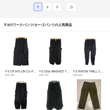
1
2
3
…
Y-3のワークパンツ/カーゴパンツの人気商品
Y-3 CR NYLON CU PANTS BLACK サイズXXS H63036
Y-3 25ss WASHED TWILL CARGO PANTS BLACK サイズXS JD3523
Y-3 RAYON TWILL CUFFED PANTS サイズXS JX7283
¥22,000
¥29,700
¥28,600