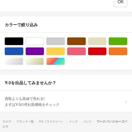
カラーで絞り込み
ブラック/黒色系
ホワイト/白色系
グレー/灰色系
ブラウン/茶色系
ベージュ系
グ
ブルー・ネイビー/青色系
パープル/紫色系
イエロー/黄色系
ピンク/桃色系
レッド/赤色系
オ
シルバー/銀色系
ゴールド/金色系
マルチカラー
Y-3を出品してみませんか？
買取よりも高値で売れる!
まずはY-3の売れ筋価格をチェック
ラクマ
ブランド一覧
Y-3（ワイスリー）
メンズ
パンツ
ワークパンツ/カーゴパ
ンツ