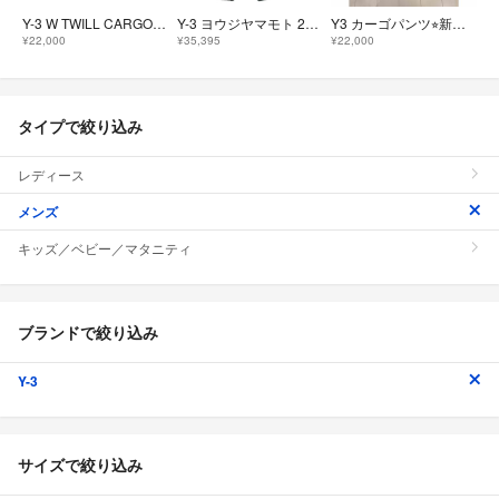
Y-3 W TWILL CARGO PANTS BLACK サイズ2XS IN4399
Y-3 ヨウジヤマモト 25SS ツイル カーゴパンツ サルエル XS ブラック
Y3 カーゴパンツ⭐︎新品未使用⭐︎ワイスリー
¥22,000
¥35,395
¥22,000
タイプで絞り込み
レディース
メンズ
キッズ／ベビー／マタニティ
ブランドで絞り込み
Y-3
サイズで絞り込み