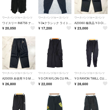
ワークパンツ/カーゴパンツ
ワークパンツ/カーゴパンツ
ワークパンツ/カーゴパンツ
ワイスリー IN8756 ナイロンカーゴロングパンツ メンズ S
Y-3♦クラシック ライト リップストップ ユーティリティパンツ XL 黒
A20060 極美品 Y-3 Classic Winter Wool Cargo
¥
20,050
¥
17,200
¥
23,000
ワークパンツ/カーゴパンツ
ワークパンツ/カーゴパンツ
ワークパンツ/カーゴパンツ
A20059 未使用 Y-3 M CL CARGO PANTS 黒 XL
Y-3 CR NYLON CU PANTS BLACK サイズXXS H63036
Y-3 RAYON TWILL CUFFED PANTS サイズXS JX7283
¥
26,800
¥
22,000
¥
28,600