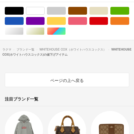
ブラック/黒色系
ホワイト/白色系
グレー/灰色系
ブラウン/茶色系
ベージュ系
グ
ブルー・ネイビー/青色系
パープル/紫色系
イエロー/黄色系
ピンク/桃色系
レッド/赤色系
オ
シルバー/銀色系
ゴールド/金色系
マルチカラー
ラクマ
ブランド一覧
WHITEHOUSE COX（ホワイトハウスコックス）
WHITEHOUSE
COX(ホワイトハウスコックス)の値下げアイテム
ページの上へ戻る
注目ブランド一覧