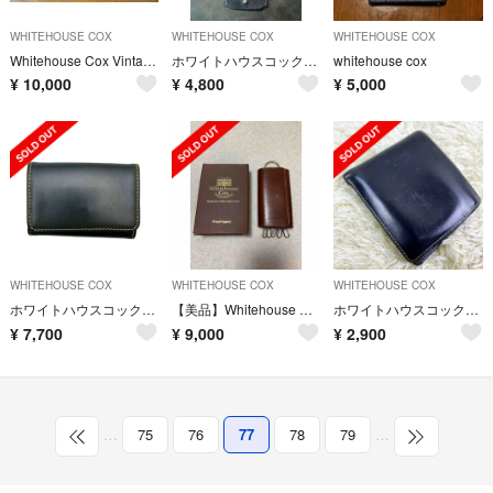
WHITEHOUSE COX
WHITEHOUSE COX
WHITEHOUSE COX
Whitehouse Cox Vintage BAG
ホワイトハウスコックス ラゲッジタグ Whitehouse Cox
whitehouse cox
¥
10,000
¥
4,800
¥
5,000
WHITEHOUSE COX
WHITEHOUSE COX
WHITEHOUSE COX
ホワイトハウスコックス 財布 コインケース 小銭入れ 04-22103005
【美品】Whitehouse Cox
ホワイトハウスコックス 折り財布 ネイビー 直営店購入
¥
7,700
¥
9,000
¥
2,900
…
75
76
77
78
79
…