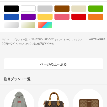
ブラック/黒色系
ホワイト/白色系
グレー/灰色系
ブラウン/茶色系
ベージュ系
グ
ブルー・ネイビー/青色系
パープル/紫色系
イエロー/黄色系
ピンク/桃色系
レッド/赤色系
オ
シルバー/銀色系
ゴールド/金色系
マルチカラー
ラクマ
ブランド一覧
WHITEHOUSE COX（ホワイトハウスコックス）
WHITEHOUSE
COX(ホワイトハウスコックス)の値下げアイテム
ページの上へ戻る
注目ブランド一覧