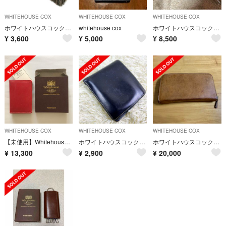
WHITEHOUSE COX
WHITEHOUSE COX
WHITEHOUSE COX
ホワイトハウスコックス S9169 Whitehousecox ブライドルレザー
whitehouse cox
ホワイトハウスコックス 小銭入れ コインケース
¥
3,600
¥
5,000
¥
8,500
WHITEHOUSE COX
WHITEHOUSE COX
WHITEHOUSE COX
【未使用】Whitehouse Cox カードケース 赤
ホワイトハウスコックス 折り財布 ネイビー 直営店購入
ホワイトハウスコックス 長財布 ヴィンテージ ブライドルレザー 定価7万円
¥
13,300
¥
2,900
¥
20,000