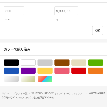
円〜
円
カラーで絞り込み
ブラック/黒色系
ホワイト/白色系
グレー/灰色系
ブラウン/茶色系
ベージュ系
グ
ブルー・ネイビー/青色系
パープル/紫色系
イエロー/黄色系
ピンク/桃色系
レッド/赤色系
オ
シルバー/銀色系
ゴールド/金色系
マルチカラー
ラクマ
ブランド一覧
WHITEHOUSE COX（ホワイトハウスコックス）
WHITEHOUSE
COX(ホワイトハウスコックス)の値下げアイテム