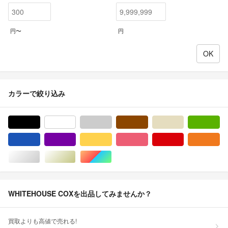
円〜
円
カラーで絞り込み
ブラック/黒色系
ホワイト/白色系
グレー/灰色系
ブラウン/茶色系
ベージュ系
グ
ブルー・ネイビー/青色系
パープル/紫色系
イエロー/黄色系
ピンク/桃色系
レッド/赤色系
オ
シルバー/銀色系
ゴールド/金色系
マルチカラー
WHITEHOUSE COXを出品してみませんか？
買取よりも高値で売れる!