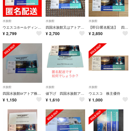
水族館
水族館
水族館
ウエスコホールディングス 株主優待 四国水族館 アトア ウエスコHD
四国水族館又はアトアのどちらか1施設を1名1回利用できる株主優待券が２枚です。
【即日/匿名配送】 四国水族館 アトア ペア招待券 チケット
¥
2,799
¥
2,700
¥
2,850
水族館
水族館
水族館
四国水族館orアトア株主優待ご招待券
値下げ 四国水族館アトア 株主優待2026/10/31期限
ウエスコ 株主優待
¥
1,150
¥
1,610
¥
1,000