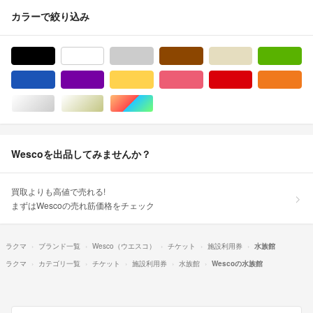
カラーで絞り込み
ブラック/黒色系
ホワイト/白色系
グレー/灰色系
ブラウン/茶色系
ベージュ系
グ
ブルー・ネイビー/青色系
パープル/紫色系
イエロー/黄色系
ピンク/桃色系
レッド/赤色系
オ
シルバー/銀色系
ゴールド/金色系
マルチカラー
Wescoを出品してみませんか？
買取よりも高値で売れる!
まずはWescoの売れ筋価格をチェック
ラクマ
ブランド一覧
Wesco（ウエスコ）
チケット
施設利用券
水族館
ラクマ
カテゴリ一覧
チケット
施設利用券
水族館
Wescoの水族館