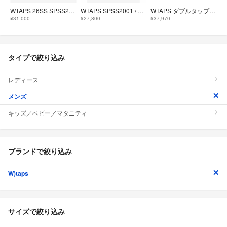
WTAPS 26SS SPSS2501 SHORTS NYLON.TWILL
WTAPS SPSS2001 / SHORTS / NYLON. TUSSAH.
WTAPS ダブルタップス パンツ オリーブドラブ サイズ:L 26SS コットンキャンバス ミリタリー カーゴショーツ MILS0001 SHORTS / COTTON. CNVS ボトムス ショートパンツ【メンズ】【中古】
¥31,000
¥27,800
¥37,970
タイプで絞り込み
レディース
メンズ
キッズ／ベビー／マタニティ
ブランドで絞り込み
W)taps
サイズで絞り込み