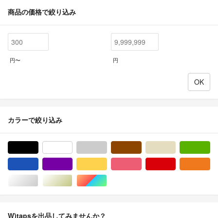
商品の価格で絞り込み
円〜
円
カラーで絞り込み
ブラック/黒色系
ホワイト/白色系
グレー/灰色系
ブラウン/茶色系
ベージュ系
グ
ブルー・ネイビー/青色系
パープル/紫色系
イエロー/黄色系
ピンク/桃色系
レッド/赤色系
オ
シルバー/銀色系
ゴールド/金色系
マルチカラー
W)tapsを出品してみませんか？