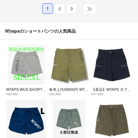
1
2
3
…
W)tapsのショートパンツの人気商品
WTAPS WUS SHORTS COTTON 最安値 XL
参考上代39600円 WTAPS 26SS MILS0001 / SHORTS / COTTON カーゴショーツ ハーフパンツ ダブルタップス 261WVDT-PTM07 カーキ 3 （19189M）
【美品】WTAPS ダブルタップス パンツ ネイビー 紺 サイズ:L 23SS ジップポケット イージー ショーツ SPSS2001 / SHORTS /POLY. TWILL ボトムス ショートパンツ【メンズ】【中古】
¥29,400
¥32,800
¥31,920