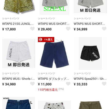
ショートパンツ
ショートパンツ
ショートパンツ
WTAPS 21SS JUNGLE 01 SHORTS レオパードジャングルショーツ ハーフパンツ ダブルタップス 211WVDT-PTM03 オリーブ M （20563M）
WTAPS WUS SHORTS COTTON 最安値 XL
WTAPS WUS SHORTS COTTON
¥
17,800
¥
29,400
¥
34,999
1%還元
ショートパンツ
ショートパンツ
ショートパンツ
WTAPS WUS / Shorts / Cotton "Light Gray"
WTAPS ダブルタップス フロント刺繍 ハーフパンツ ネイビー
WTAPS Spss2501 / Shorts / Nylon. Twill
¥
34,980
¥
11,000
¥
33,333
(1%)
110円相当還元