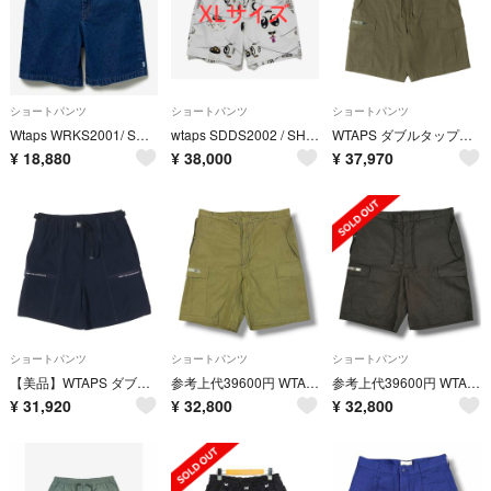
ショートパンツ
ショートパンツ
ショートパンツ
Wtaps WRKS2001/ SHORTS /COTTON.DENIM
wtaps SDDS2002 / SHORTS / COTTON. XL
WTAPS ダブルタップス パンツ オリーブドラブ サイズ:L 26SS コットンキャンバス ミリタリー カーゴショーツ MILS0001 SHORTS / COTTON. CNVS ボトムス ショートパンツ【メンズ】【中古】
¥
18,880
¥
38,000
¥
37,970
ショートパンツ
ショートパンツ
ショートパンツ
【美品】WTAPS ダブルタップス パンツ ネイビー 紺 サイズ:L 23SS ジップポケット イージー ショーツ SPSS2001 / SHORTS /POLY. TWILL ボトムス ショートパンツ【メンズ】【中古】
参考上代39600円 WTAPS 26SS MILS0001 / SHORTS / COTTON カーゴショーツ ハーフパンツ ダブルタップス 261WVDT-PTM07 カーキ 3 （19189M）
参考上代39600円 WTAPS 26SS MILS0001 / SHORTS / COTTON カーゴショーツ ハーフパンツ ダブルタップス 261WVDT-PTM07 ブラック 3 （19188M）
¥
31,920
¥
32,800
¥
32,800