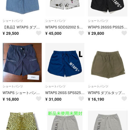
ショートパンツ
ショートパンツ
ショートパンツ
【美品】WTAPS ダブルタップス パンツ S インディゴ 26SS ストーンバイオブリーチ加工 1タック デニム ショーツ BLUES STRAIGHT SHORTS COTTON DENIM ボトムス ショートパンツ【メンズ】【中古】
WTAPS SDDS2002 Shorts Cotton Broadcloth Textile Gray
WTAPS 26SSS PSS2501 SHORTS NYLON.TWILL
¥
29,500
¥
45,000
¥
29,800
ショートパンツ
ショートパンツ
ショートパンツ
WTAPS ショートパンツ トラックショーツ 02 M ネイビー ダブルタップス
WTAPS 26SS SPSS2501 SHORTS NYLON.TWILL
WTAPS ダブルタップス パンツ オリーブドラブ サイズ:M 23SS コットンツイル イージーショーツ SDDS2001 SHORTS COTTON. TWILL 231TQDT-PTM01S ボトムス ショートパンツ【メンズ】【中古】
¥
16,800
¥
31,000
¥
16,190