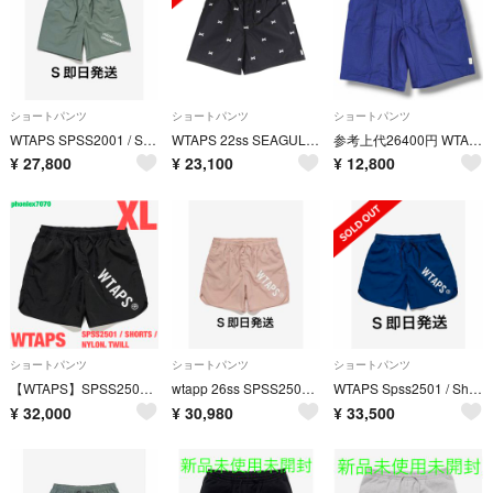
ショートパンツ
ショートパンツ
ショートパンツ
WTAPS SPSS2001 / SHORTS / NYLON. TUSSAH.
WTAPS 22ss SEAGULL 03 SHORTS OXFORD CROSSBONE BLACK サイズ2 221TQDT-PTM06
参考上代26400円 WTAPS 25SS S/S WTAPS WRKS2001 / SHORTS タックショーツ ハーフパンツ ダブルタップス 251TQDT-PTM07 ブルー 2 （12937M）
¥
27,800
¥
23,100
¥
12,800
ショートパンツ
ショートパンツ
ショートパンツ
【WTAPS】SPSS2501 / SHORTS / NYLON. TWILL
wtapp 26ss SPSS2501 / SHORTS ピンク S
WTAPS Spss2501 / Shorts / Nylon. Twill
¥
32,000
¥
30,980
¥
33,500