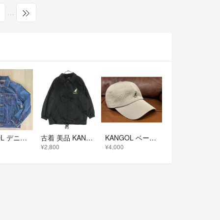
…
KANGOL デニムジャケット 150㎝ 女の子
古着 美品 KANGOL カンゴール 長袖 コーチジャケット 150 ブラック キッズ
KANGOL ベージュ メッシュキャップ タグ無 M程度
¥2,800
¥4,000