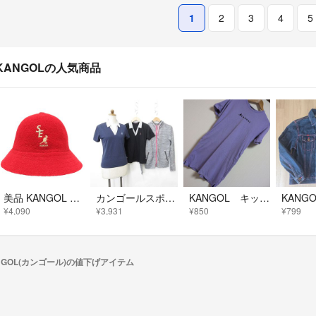
1
2
3
4
5
KANGOLの人気商品
美品 KANGOL カンゴール × WIND AND SEA ウィンダンシー バミューダ カジュアル ハット 帽子 サイズL 赤 レッド メンズ レディース 古着 中古 USED
カンゴールスポーツ Jane style シャツ パーカー 3点セット 紺 M
KANGOL キッズ 半袖ワンピース 150cm
¥4,090
¥3,931
¥850
¥799
NGOL(カンゴール)の値下げアイテム