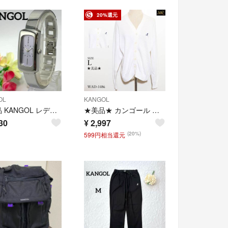
20%還元
OL
KANGOL
稼働品 KANGOL レディース 腕時計 カンゴール パープル 電池交換済 クォーツ式 人気 希少 ビンテージ
★美品★ カンゴール トップス カーディガン 長袖 無地 Vネック ニット素材
30
¥
2,997
(20%)
599円相当還元