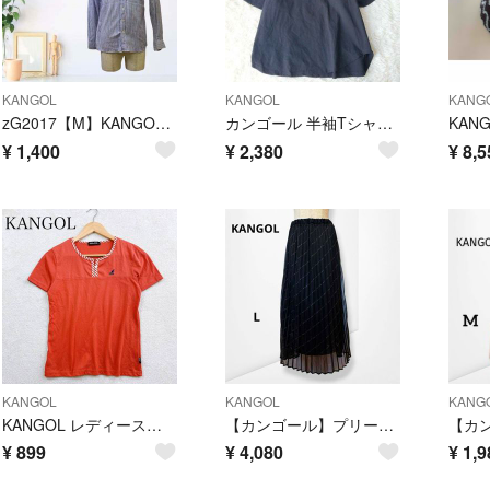
KANGOL
KANGOL
KANG
zG2017【M】KANGOL シャツ ストライプ ボタンダウン カジュアル
カンゴール 半袖Tシャツ （M) 黒 バックロゴ コットン プリント カジュアル
¥
1,400
¥
2,380
¥
8,5
KANGOL
KANGOL
KANG
KANGOL レディース 半袖 Tシャツ トップス オレンジ Mサイズ
【カンゴール】プリーツ ロングスカート チュール素材 黒 上品 きれいめ L
¥
899
¥
4,080
¥
1,9