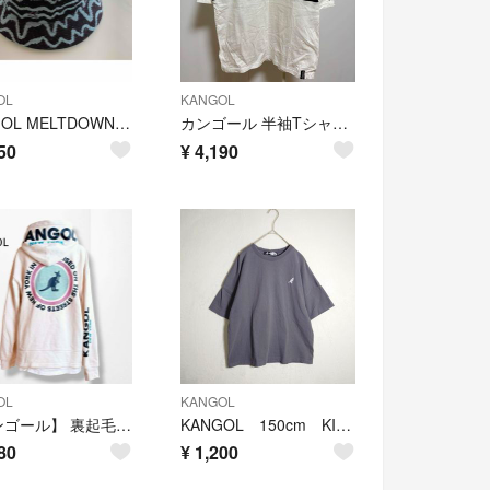
OL
KANGOL
KANGOL MELTDOWN CASUAL XL
カンゴール 半袖Tシャツ ロゴ刺繍 綿100 白 Lサイズ
50
¥
4,190
OL
KANGOL
【カンゴール】 裏起毛パーカー ビッグロゴ バックプリント ゆったり 暖か M
KANGOL 150cm KIDS Tシャツ ダークグレー
80
¥
1,200