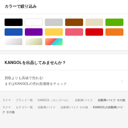
カラーで絞り込み
ブラック/黒色系
ホワイト/白色系
グレー/灰色系
ブラウン/茶色系
ベージュ系
グ
ブルー・ネイビー/青色系
パープル/紫色系
イエロー/黄色系
ピンク/桃色系
レッド/赤色系
オ
シルバー/銀色系
ゴールド/金色系
マルチカラー
KANGOLを出品してみませんか？
買取よりも高値で売れる!
まずはKANGOLの売れ筋価格をチェック
ラクマ
ブランド一覧
KANGOL（カンゴール）
自動車/バイク
自動車/バイク その他
ラクマ
カテゴリ一覧
自動車/バイク
自動車/バイク その他
KANGOLの自動車/バイ
ク その他