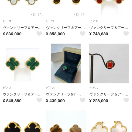
ピアス
ピアス
ピアス
ヴァンクリーフ＆アーペル K18YG マザーオブパール/シェル ピアス ヴィンテージアルハンブラ
ヴァンクリーフ＆アーペル K18YG ピアス ピュアアルハンブラ
ヴァンクリーフ＆アーペル ヴィンテージ アルハンブラ ピアス VCARD40400 Au750 (K18YG) レディース Van Cleef & Arpels [美品] 【中古】 【ジュエリー】
¥
836,000
¥
858,000
¥
748,880
ピアス
ピアス
ピアス
ヴァンクリーフ＆アーペル ヴィンテージ アルハンブラ ピアス VCARO3QL00 Au750 (K18YG) レディース Van Cleef & Arpels [美品] 【中古】 【ジュエリー】
ヴァンクリーフ&アーペル ヴィンテージンアルハンブラ ピアス マラカイト 片耳
ヴァンクリーフ＆アーペル ピアス スウィート アルハンブラ K18PG 片方のみ●VCA シングル Au750 カーネリアン 新品仕上済 6580A
¥
848,880
¥
439,000
¥
228,000