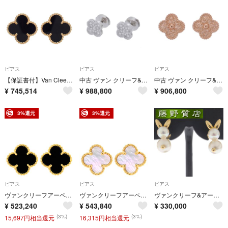
ピアス
ピアス
ピアス
【保証書付】Van Cleef & Arpels(ヴァンクリーフ＆アーペル) ヴィンテージ アルハンブラ イヤリング オニキス VCARA44200 イエローゴールド K18YG 7.2g ピアス アクセサリー ジュエリー フラワーモチーフ ゴールド金 ブラック黒 レディース 40802205409【中古】【アラモード】
中古 ヴァン クリーフ&アーペル Van Cleef & Arpels VCARO85500 ユニセックス ピアス K18ホワイトゴールド WG ダイヤモンド
中古 ヴァン クリーフ&アーペル Van Cleef & Arpels レディース ピアス K18ピンクゴールド PG
¥
745,514
¥
988,800
¥
906,800
3%還元
3%還元
ピアス
ピアス
ピアス
ヴァンクリーフアーペル Van Cleef & Arpels ピアス スウィート アルハンブラ ブラック×イエローゴールド 黒 オニキス 750 YG 18K 両耳用 VCARA44900 【箱】【中古】
ヴァンクリーフアーペル Van Cleef & Arpels ピアス スウィート アルハンブラ パールホワイト×イエローゴールド 750 18K 18金 マザーオブパール VCARA44800 【中古】
ヴァンクリーフ&アーペル VAN CLEEF ARPELS VCA ラパン パール ピアス K18 イエロー ゴールド パール イヤリング バンクリーフ ピアス パール イヤリング 両耳 真珠 ピアス レディース 女性 ジュエリー パールピアス ブランドジュエリー うさぎピアス 8505
¥
523,240
¥
543,840
¥
330,000
(3%)
(3%)
15,697円相当還元
16,315円相当還元