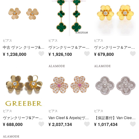
ピアス
ピアス
ピアス
中古 ヴァン クリーフ&アーペル Van Cleef & Arpels VCARB65700 レディース ピアス K18イエローゴールド YG ダイヤモンド
ヴァンクリーフ＆アーペル マジック アルハンブラ VCARO2AG00 ピアス
ヴァンクリーフ＆アーペル VCARP0J300 (VCARPJMN00) フリヴォル ミニモデル K18YG 750 ダイヤモンド 0.1ct イエローゴールド ピアス 箱付 Van Cleef & Arpels（美品）
¥
1,238,000
¥
1,926,100
¥
679,800
ピアス
ピアス
ピアス
ヴァンクリーフ&アーペル ピアス ダイヤ ダイヤモンド フリヴォル ミニ K18YG 保証書/未修理証明書
Van Cleef & Arpels(ヴァンクリーフ＆アーペル) フリヴォル イヤリング スモールモデル ダイヤモンド/ピンクサファイア VCARP6L500 ピンクゴールド K18PG 8.4g ピアス ジュエリー クローバー ピンクゴールド レディース 40803003363【中古】【アラモード】
【保証書付】Van Cleef & Arpels(ヴァンクリーフ＆アーペル) スウィート アルハンブラ ピアス ダイヤモンド VCARO85500 ホワイトゴールド K18WG 3.3g ピアス アクセサリー ジュエリー フラワーモチーフ シルバー銀 レディース 40802205372【中古】【アラモード】
¥
688,000
¥
2,037,134
¥
1,017,434