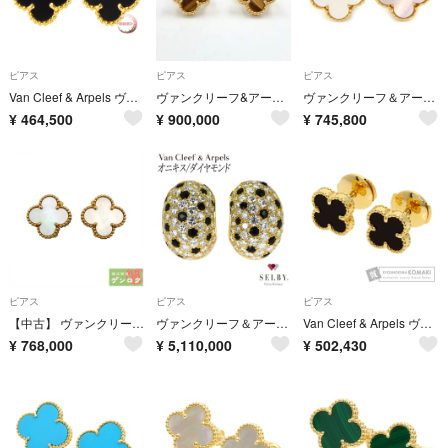
ピアス
ピアス
ピアス
Van Cleef & Arpels ヴァンクリーフ＆アーペル スウィート アルハンブラ ピアス K18YG オニキス ゴールド ブラック【中古】
ヴァンクリーフ&アーペル ヴィンテージアルハンブラ タイガーズアイ
ヴァンクリーフ＆アーペル Van Cleef & Arpels ピアス ヴィンテージアルハンブラ VCARA44100 ホワイト シェル K18YG 【中古】
¥
464,500
¥
900,000
¥
745,800
ピアス
ピアス
ピアス
【中古】 ヴァンクリーフ＆アーペル マザーオブパール ヴィンテージ アルハンブラ ピアス 750YG Van Cleef & Arpels【質屋】
ヴァンクリーフ＆アーペル K18YG オニキス ダイヤモンド ピアス ビンテージ品 《セルビー銀座店》【中古】
Van Cleef & Arpels ヴァンクリーフ＆アーペル スウィート アルハンブラ オニキス ピアス K18YG レディース [中古]
¥
768,000
¥
5,110,000
¥
502,430