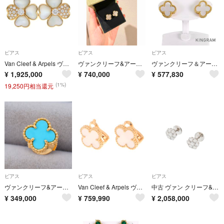
ピアス
ピアス
ピアス
Van Cleef & Arpels ヴァンクリーフアンドアーペル コスモス イヤリング ピアス ピンクゴールド VCARO5BX00
ヴァンクリーフ&アーペル ヴィンテージアルハンブラ VCARA44100
ヴァンクリーフ＆アーペル スウィート アルハンブラ VCARA44800 ピアス
¥
1,925,000
¥
740,000
¥
577,830
(1%)
19,250円相当還元
ピアス
ピアス
ピアス
ヴァンクリーフ&アーペル ピアス ターコイズ スウィートアルハンブラ K18YG
Van Cleef & Arpels ヴァンクリーフ＆アーペル ヴィンテージアルハンブラピアス K18YG/ホワイトマザーオブパール 7.7g VCARA44100 ピアス K18イエローゴールド K18YG/ホワイト マザーオブパール ホワイト マザーオブパール ホワイト レディース【中古】【432】
中古 ヴァン クリーフ&アーペル Van Cleef & Arpels VCARP9X800 レディース ピアス K18ホワイトゴールド WG ダイヤモンド
¥
349,000
¥
759,990
¥
2,058,000