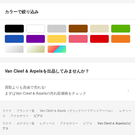
カラーで絞り込み
ブラック/黒色系
ホワイト/白色系
グレー/灰色系
ブラウン/茶色系
ベージュ系
グ
ブルー・ネイビー/青色系
パープル/紫色系
イエロー/黄色系
ピンク/桃色系
レッド/赤色系
オ
シルバー/銀色系
ゴールド/金色系
マルチカラー
Van Cleef & Arpelsを出品してみませんか？
買取よりも高値で売れる!
まずはVan Cleef & Arpelsの売れ筋価格をチェック
ラクマ
ブランド一覧
Van Cleef & Arpels（ヴァンクリーフアンドアーペル）
レディー
ス
アクセサリー
ピアス
ラクマ
カテゴリ一覧
レディース
アクセサリー
ピアス
Van Cleef & Arpelsのピ
アス