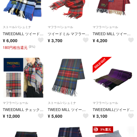
ストール/パシュミナ
マフラー/ショール
マフラー/ショール
TWEEDMILL ツイードミル 大判ストール チェック柄/ウール/ピン付き ブルー ユニセックス / 240001195904
ツイードミル マフラー フリンジ チェック柄 赤
TWEED MILL ツイードミル マフラー 赤 【古着】【中古】【送料無料】
¥
6,000
¥
3,700
¥
4,200
(3%)
180円相当還元
マフラー/ショール
ストール/パシュミナ
マフラー/ショール
TWEEDMILL チェックストール マフラー
TWEED MILL ツイードミル ストール その他（柄物・カラフル） 【古着】【中古】【送料無料】
TWEEDMILL(ツイードミル) マフラー美品 - パープル×黒×ブラウン チェック柄 ウール
¥
12,000
¥
5,600
¥
3,100
3%還元