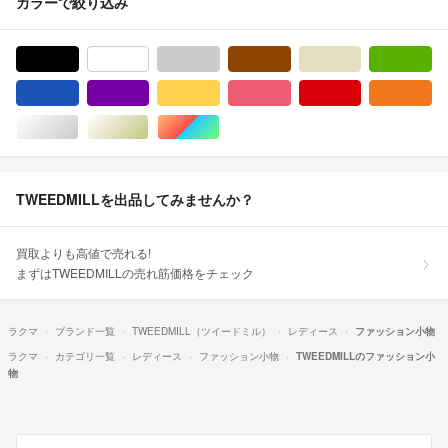
カラーで絞り込み
ブラック/黒色系
ホワイト/白色系
グレー/灰色系
ブラウン/茶色系
ベージュ系
グ
ブルー・ネイビー/青色系
パープル/紫色系
イエロー/黄色系
ピンク/桃色系
レッド/赤色系
オ
シルバー/銀色系
ゴールド/金色系
マルチカラー
TWEEDMILLを出品してみませんか？
買取よりも高値で売れる!
まずはTWEEDMILLの売れ筋価格をチェック
ラクマ
ブランド一覧
TWEEDMILL（ツイードミル）
レディース
ファッション小物
ラクマ
カテゴリ一覧
レディース
ファッション小物
TWEEDMILLのファッション小
物