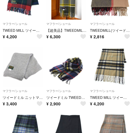
マフラー/ショール
マフラー/ショール
マフラー/ショール
TWEED MILL ツイードミル マフラー 赤 【古着】【中古】【送料無料】
【超美品】TWEEDMILL 大判 ストール マフラー
TWEEDMILL(ツイードミル) レディース ファッション雑貨
¥
4,200
¥
6,300
¥
2,816
マフラー/ショール
マフラー/ショール
マフラー/ショール
ツイードミル ニットマフラー ストール ローゲージ ロング 65-180
ツイードミル TWEEDMILL マフラー フリンジ チェック柄 ウール 紺
TWEED MILL ツイードミル マフラー ベージュ 【古着】【中古】【送料無料】
¥
3,400
¥
2,900
¥
4,200