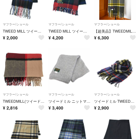
マフラー/ショール
マフラー/ショール
マフラー/ショール
TWEED MILL ツイードミル マフラー 黒 【古着】【中古】【送料無料】
TWEED MILL ツイードミル マフラー 赤 【古着】【中古】【送料無料】
【超美品】TWEEDMILL 大判 ストール マフラー
¥
2,000
¥
4,200
¥
6,300
マフラー/ショール
マフラー/ショール
マフラー/ショール
TWEEDMILL(ツイードミル) レディース ファッション雑貨
ツイードミル ニットマフラー ストール ローゲージ ロング 65-180
ツイードミル TWEEDMILL マフラー フリンジ チェック柄 ウール 紺
¥
2,816
¥
3,400
¥
2,900