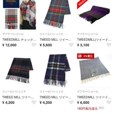
マフラー/ショール
ストール/パシュミナ
マフラー/ショール
TWEEDMILL チェックストール マフラー
TWEED MILL ツイードミル ストール その他（柄物・カラフル） 【古着】【中古】【送料無料】
TWEEDMILL(ツイードミル) マフラー美品 - パープル×黒×ブラウン チェック柄 ウール
¥
12,000
¥
5,600
¥
3,100
3%還元
ストール/パシュミナ
ストール/パシュミナ
マフラー/ショール
TWEED MILL ツイードミル ストール 黒 【古着】【中古】【送料無料】
TWEED MILL ツイードミル ストール 紺 【古着】【中古】【送料無料】
TWEEDMILL ツイードミル ショール/ブランケット ウール100％ グレー レディース / 240001199075
¥
4,200
¥
4,200
¥
6,000
(3%)
180円相当還元