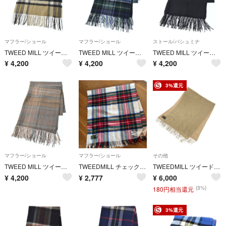
マフラー/ショール
マフラー/ショール
ストール/パシュミナ
TWEED MILL ツイードミル マフラー ベージュ 【古着】【中古】【送料無料】
TWEED MILL ツイードミル マフラー 緑 【古着】【中古】【送料無料】
TWEED MILL ツイードミル ストール 黒 【古着】【中古】【送料無料】
¥
4,200
¥
4,200
¥
4,200
3%還元
マフラー/ショール
マフラー/ショール
その他
TWEED MILL ツイードミル マフラー ベージュ 【古着】【中古】【送料無料】
TWEEDMILL チェック 大判ストール
TWEEDMILL ツイードミル ストール ウール ブラウン レディース / 240001201126
¥
4,200
¥
2,777
¥
6,000
(3%)
180円相当還元
3%還元