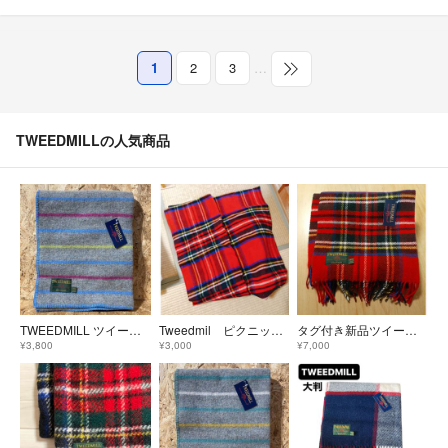
1
2
3
…
TWEEDMILLの人気商品
TWEEDMILL ツイードミル ウール ブランケット ストール ブルー
Tweedmil ピクニックマット
タグ付き新品ツイードミル ブランケット
¥3,800
¥3,000
¥7,000