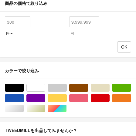
商品の価格で絞り込み
円〜
円
カラーで絞り込み
ブラック/黒色系
ホワイト/白色系
グレー/灰色系
ブラウン/茶色系
ベージュ系
グ
ブルー・ネイビー/青色系
パープル/紫色系
イエロー/黄色系
ピンク/桃色系
レッド/赤色系
オ
シルバー/銀色系
ゴールド/金色系
マルチカラー
TWEEDMILLを出品してみませんか？