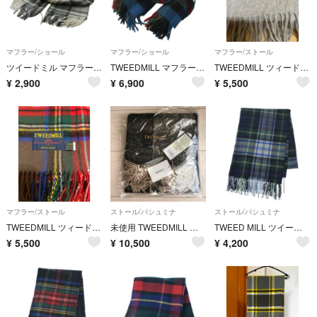
マフラー/ショール
マフラー/ショール
マフラー/ストール
ツイードミル マフラー フリンジ チェック柄 ウール グレー
TWEEDMILL マフラー ストール チェック柄 ウール 青 緑 赤
TWEEDMILL ツィードミル 大判ストール ベージュ 美品
¥
2,900
¥
6,900
¥
5,500
マフラー/ストール
ストール/パシュミナ
ストール/パシュミナ
TWEEDMILL ツィードミル 大判ストール ブラウン 美品
未使用 TWEEDMILL ラムウール100％ ストール マフラー
TWEED MILL ツイードミル ストール 緑 【古着】【中古】【送料無料】
¥
5,500
¥
10,500
¥
4,200