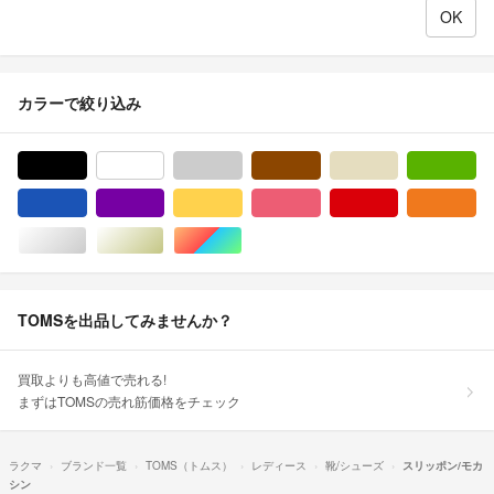
カラーで絞り込み
ブラック/黒色系
ホワイト/白色系
グレー/灰色系
ブラウン/茶色系
ベージュ系
グ
ブルー・ネイビー/青色系
パープル/紫色系
イエロー/黄色系
ピンク/桃色系
レッド/赤色系
オ
シルバー/銀色系
ゴールド/金色系
マルチカラー
TOMSを出品してみませんか？
買取よりも高値で売れる!
まずはTOMSの売れ筋価格をチェック
ラクマ
ブランド一覧
TOMS（トムス）
レディース
靴/シューズ
スリッポン/モカ
シン