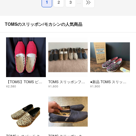
1
2
3
…
TOMSのスリッポン/モカシンの人気商品
【TOMS】TOMS ピンク W6 スリッポン キャンバスシューズ
TOMS スリッポンフラットシューズ
●新品 TOMS スリッポンシューズ 花柄 23cm 袋付●
¥2,580
¥1,600
¥1,900
TOMS レオパード スリッポン 24cm ヒョウ柄
TOMS スリッポン キャンバス地 ネイビー W6