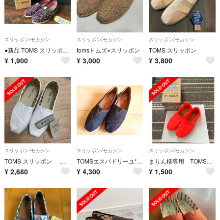
スリッポン/モカシン
スリッポン/モカシン
スリッポン/モカシン
●新品 TOMS スリッポンシューズ 花柄 23cm 袋付●
tomsトムズ⭐︎スリッポン
TOMS スリッポン
¥
1,900
¥
3,000
¥
3,800
スリッポン/モカシン
スリッポン/モカシン
スリッポン/モカシン
TOMS スリッポン レディース ホワイト 新品 23cm
TOMSエスパドリーユ*新品スリッポン*送料無料トムス*未使用ネイビー*サンダル
まりん様専用 TOMSトムス スリッポン
¥
2,680
¥
4,300
¥
1,500