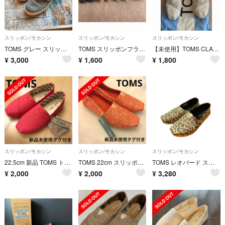
スリッポン/モカシン
スリッポン/モカシン
スリッポン/モカシン
TOMS グレー スリッポン
TOMS スリッポンフラットシューズ
【未使用】TOMS CLASSICS レースアップスリッポンシューズ、
¥
3,000
¥
1,600
¥
1,800
スリッポン/モカシン
スリッポン/モカシン
スリッポン/モカシン
22.5cm 新品 TOMS トムス スリッポン コットンキャンバス ピンク
TOMS 22cm スリッポン オレンジ ピンク系 軽量 新品未使用タグ付き
TOMS レオパード スリッポン 24cm ヒョウ柄
¥
2,000
¥
2,000
¥
3,280