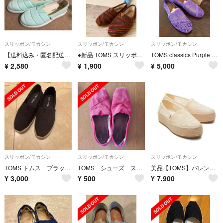
スリッポン/モカシン
スリッポン/モカシン
スリッポン/モカシン
【送料込み・匿名配送】TOMS シューズ W6 （22.5cm相当）
●新品 TOMS スリッポンシューズ ボア 22cm 袋付●
TOMS classics Purple Crochet
¥
2,580
¥
1,900
¥
5,000
スリッポン/モカシン
スリッポン/モカシン
スリッポン/モカシン
TOMS トムス ブラック サイズ6
TOMS シューズ スリッポン キャンバスクラシック
美品【TOMS】バレンシア 厚底 クロシェ編みスリッポン
¥
3,000
¥
500
¥
7,900