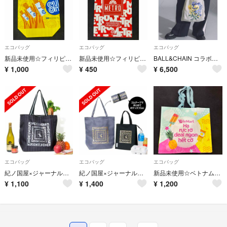
エコバッグ
エコバッグ
エコバッグ
新品未使用☆フィリピンスーパーマーケットSMマーケットエコバッグ海外エコバッグ
新品未使用☆フィリピンスーパーマーケットMETROオリジナルエコバッグ海外マニラ
BALL&CHAIN コラボバッグ JOURNALSTANDARD
¥
1,000
¥
450
¥
6,500
エコバッグ
エコバッグ
エコバッグ
紀ノ国屋×ジャーナルスタンダード レサージュ 保冷・保温ショッピングバッグ
紀ノ国屋×ジャーナルスタンダード レサージュ チェック柄トート＆保冷・保温バッグ
新品未使用☆ベトナムWinMart夏柄エコバッグ海外スーパーショッピングバッグ
¥
1,100
¥
1,400
¥
1,200