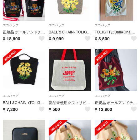
エコバッグ
エコバッグ
エコバッグ
正規品 ボールアンドチェーン ダブルスタンダード コラボ エコバッグ 刺繍
BALL＆CHAIN×TOLIGHT バッグ 新品未使用 エコバッグ M
TOLIGHTとBall&Chainのコラボバッグ
¥
18,800
¥
9,999
¥
3,500
エコバッグ
エコバッグ
エコバッグ
BALL&CHAIN xTOLIGHT コラボバッグ 新品 未使用
新品未使用☆フィリピンスーパーマーケットcash&carryオリジナルエコバッグ
正規品 ボールアンドチェーン ジャーナルスタンダード コラボ エコバッグ M
¥
7,200
¥
500
¥
12,800