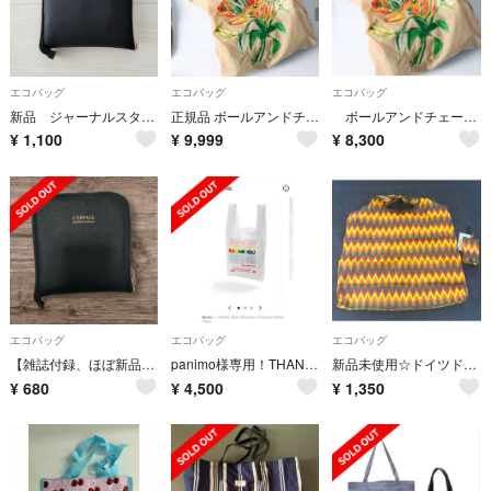
エコバッグ
エコバッグ
エコバッグ
新品 ジャーナルスタンダード エコバッグ
正規品 ボールアンドチェーン ジャーナルスタンダード エコバッグ M ベージュ
ボールアンドチェーン TOLIGHT
¥
1,100
¥
9,999
¥
8,300
エコバッグ
エコバッグ
エコバッグ
【雑誌付録、ほぼ新品未使用】エコバッグ
panimo様専用！THANK YOU TOTE エコバッグ レインボー
新品未使用☆ドイツドラッグストアrossmannIDEENWELTエコバッグ
¥
680
¥
4,500
¥
1,350