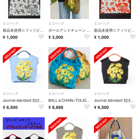
エコバッグ
エコバッグ
エコバッグ
新品未使用☆フィリピンスーパーマーケットMETROオリジナルエコバッグ海外マニラ
ボールアンドチェーン トゥライト バッグ
新品未使用☆フィリピンスーパーマーケットMETROオリジナルエコバッグ海外マニラ
¥
1,000
¥
3,000
¥
1,000
エコバッグ
エコバッグ
エコバッグ
Journal standard 別注BALL＆CHAIN ×TOLIGHT
BALL＆CHAIN×TOLIGHT バッグ 新品未使用 エコバッグ M ブルー
Journal standard 別注BALL＆CHAIN ×TOLIGHT
¥
6,500
¥
8,888
¥
6,500