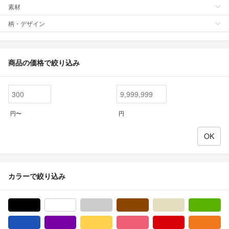
素材
柄・デザイン
商品の価格で絞り込み
円〜
円
カラーで絞り込み
ブラック/黒色系
ホワイト/白色系
グレー/灰色系
ブラウン/茶色系
ベージュ系
グ
ブルー・ネイビー/青色系
パープル/紫色系
イエロー/黄色系
ピンク/桃色系
レッド/赤色系
オ