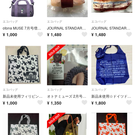
エコバッグ
エコバッグ
エコバッグ
otona MUSE 7月号増刊号付
JOURNAL STANDARD JAバンク ちょリス ナイロンエコバッグ
JOURNAL STANDARD JAバンク ちょリス ナイロンエコバッグ
¥
1,000
¥
1,480
¥
1,480
エコバッグ
エコバッグ
エコバッグ
新品未使用フィリピンマニラMETROオリジナルビッグサイズエコバッグトートバッグ
オトナミューズ 2月号 付録
新品未使用☆ドイツドラッグストアdmセルビア薬局エコバッグ折りたたみヨーロッパ
¥
1,000
¥
1,350
¥
1,800