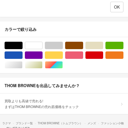
カラーで絞り込み
ブラック/黒色系
ホワイト/白色系
グレー/灰色系
ブラウン/茶色系
ベージュ系
グ
ブルー・ネイビー/青色系
パープル/紫色系
イエロー/黄色系
ピンク/桃色系
レッド/赤色系
オ
シルバー/銀色系
ゴールド/金色系
マルチカラー
THOM BROWNEを出品してみませんか？
買取よりも高値で売れる!
まずはTHOM BROWNEの売れ筋価格をチェック
ラクマ
ブランド一覧
THOM BROWNE（トムブラウン）
メンズ
ファッション小物
サングラス/メガネ