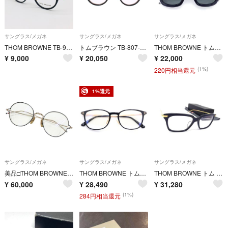
サングラス/メガネ
サングラス/メガネ
サングラス/メガネ
THOM BROWNE TB-908 TBX-908 ブラック ゴールド トムブラウン 眼鏡
トムブラウン TB-807-A-45 ボストンフレームトリコロールサングラス メンズ 45□23-148
THOM BROWNE トムブラウン ビッグフレームサングラス アイウェア メガネ 眼鏡 カラーレンズ ネイビー/ホワイト TB-501-C-T-NVY-WHT-54
¥
9,000
¥
20,050
¥
22,000
(1%)
220円相当還元
1%還元
サングラス/メガネ
サングラス/メガネ
サングラス/メガネ
美品□THOM BROWNE トムブラウン TBX915 ボストンフレーム メガネ 眼鏡 アイウェア ゴールド ブラック 50□21-145 度入り 日本製 メンズ
THOM BROWNE トムブラウン TF5594-D-B クリアレンズ サングラス メガネ 眼鏡 ブラック
THOM BROWNE トム ブラウン メガネ メガネフレーム TB-701-D-NVY-GLD-53 ダークネイビー ゴールド系 アセテート メタル メンズ 伊達メガネ アイウェア 美品
¥
60,000
¥
28,490
¥
31,280
(1%)
284円相当還元