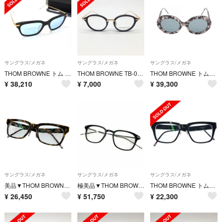
サングラス/メガネ
サングラス/メガネ
サングラス/メガネ
THOM BROWNE トム ブラウン サングラス アイウェア TB-701-A-BLK-GLD-49-AF ブラック ゴールド系 アセテート チタン メンズ アジアンフィット 超美品
THOM BROWNE TB-011 46 ブラック ゴールド トムブラウン
THOM BROWNE トムブラウン サングラス
¥
38,210
¥
7,000
¥
39,300
サングラス/メガネ
サングラス/メガネ
サングラス/メガネ
美品▼THOM BROWNE トムブラウン TBX418 マーブル ウェリントン メガネ 眼鏡 アイウェア クリアブラウン 54□21-147 度入 日本製 メンズ
極美品▼THOM BROWNE トムブラウン TB-704-C ウェリントン メガネ 眼鏡 アイウェア マットブラック 49□21-150 日本製 メンズ 箱付き
THOM BROWNE トムブラウン 21AW ウェリントン トリコロールクリアフレームアイウェア ブラック TB-715-TBX715-A-01
¥
26,450
¥
51,750
¥
22,300