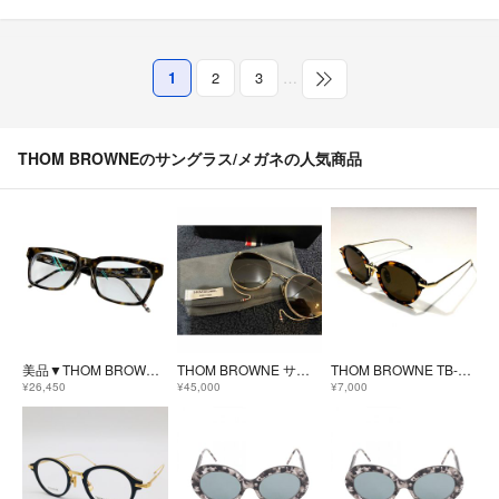
1
2
3
…
THOM BROWNEのサングラス/メガネの人気商品
美品▼THOM BROWNE トムブラウン TBX418 マーブル ウェリントン メガネ 眼鏡 アイウェア クリアブラウン 54□21-147 度入 日本製 メンズ
THOM BROWNE サングラス
THOM BROWNE TB-011 鼈甲柄 ゴールド トムブラウン サングラス
¥26,450
¥45,000
¥7,000