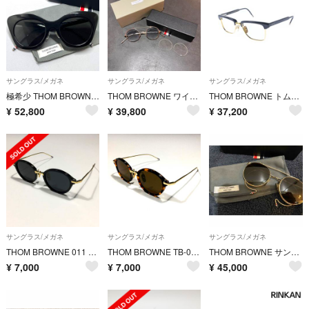
サングラス/メガネ
サングラス/メガネ
サングラス/メガネ
極希少 THOM BROWNE TB-508 サングラス ケース付 キャットアイ 廃番モデル 日本製
THOM BROWNE ワイヤーツーブリッジサングラス メガネ トムブラウン TBX910-41-02 シルバー F （19401M）
THOM BROWNE トムブラウン サングラス 黒 【古着】【中古】【送料無料】
¥
52,800
¥
39,800
¥
37,200
サングラス/メガネ
サングラス/メガネ
サングラス/メガネ
THOM BROWNE 011 ブラック ゴールド トムブラウンサングラス
THOM BROWNE TB-011 鼈甲柄 ゴールド トムブラウン サングラス
THOM BROWNE サングラス
¥
7,000
¥
7,000
¥
45,000