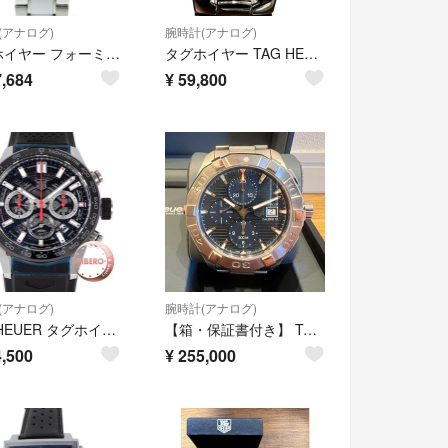
(アナログ)
腕時計(アナログ)
タグホイヤー フォーミュラ1 12PD CAH1211.BA0863 SS/CE ダイヤモンドインデックス 自動巻き メンズ 41100111120【中古】【アラモード】
タグホイヤー TAG HEUER キリウム クロノメーター WL5115 腕時計 メンズ 送料無料 【中古】
,684
¥
59,800
(アナログ)
腕時計(アナログ)
TAG HEUER タグホイヤー カレラ キャリバー ホイヤー02 クロノグラフ CBG2010.FT6143 ステンレススチール【中古】
【箱・保証書付き】 TAG HEUERアクアレーサーCAY2112.BA0927
,500
¥
255,000