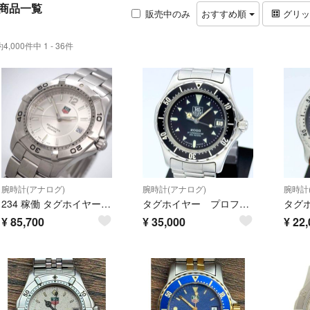
商品一覧
販売中のみ
おすすめ順
グリ
約4,000件中 1 - 36件
腕時計(アナログ)
腕時計(アナログ)
腕時計
234 稼働 タグホイヤー 時計 メンズ AQUARACER WAF1112
タグホイヤー プロフェッショナル 973.013 クォーツ メンズ デイト
¥
85,700
¥
35,000
¥
22,