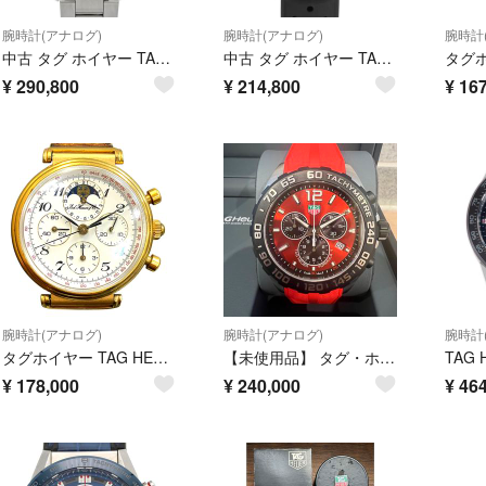
腕時計(アナログ)
腕時計(アナログ)
腕時計
中古 タグ ホイヤー TAG HEUER WAY2012.BA0927 ブルー メンズ 腕時計
中古 タグ ホイヤー TAG HEUER CAZ1010.FT8024 ブラック メンズ 腕時計
¥
290,800
¥
214,800
¥
167
腕時計(アナログ)
腕時計(アナログ)
腕時計
タグホイヤー TAG HEUER エドワードホイヤー 188.215/1 腕時計 メンズ 送料無料 【中古】
【未使用品】 タグ・ホイヤー フォーミュラ1クロノグラフ CAZ101AN
¥
178,000
¥
240,000
¥
464