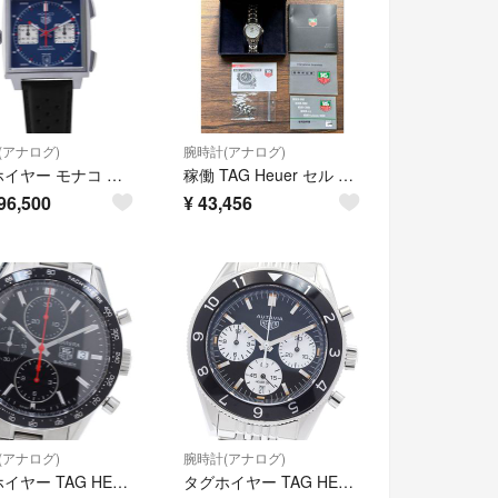
(アナログ)
腕時計(アナログ)
タグホイヤー モナコ クロノグラフ CDW2181.FC8360 TAG Heuer 腕時計 ウォッチ ブルー文字盤
稼働 TAG Heuer セル プロフェッショナル S90.813 ヴィンテージ
96,500
¥
43,456
(アナログ)
腕時計(アナログ)
タグホイヤー TAG HEUER CV2014-2 カレラ クロノグラフ デイト 自動巻き メンズ _965051
タグホイヤー TAG HEUER CBE2110.BA0687 オータヴィア ヘリテージ キャリバー02 クロノグラフ 自動巻き メンズ 保証書付き_974910