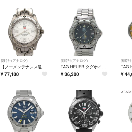
腕時計(アナログ)
腕時計(アナログ)
腕時計
【ノーメンテナンス還元価格】タグ･ホイヤー リンク WT1214.BA0554 SS クォーツ
TAG HEUER タグホイヤー 腕時計 クオーツ ステンレススチール ブラック 本体のみ 風防曇り有 962.013
¥
77,100
¥
36,300
¥
44,