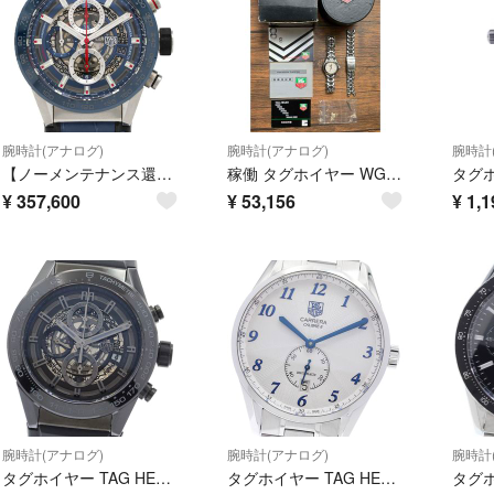
腕時計(アナログ)
腕時計(アナログ)
腕時計
【ノーメンテナンス還元価格】タグ･ホイヤー カレラ･キャリバーホイヤー01クロノ CAR201T.FC6406 SS 自動巻
稼働 タグホイヤー WG1212-K0 セル プロフェッショナル 替えベルト付き
¥
357,600
¥
53,156
¥
1,1
腕時計(アナログ)
腕時計(アナログ)
腕時計
タグホイヤー TAG HEUER CAR2A90 カレラ キャリバー ホイヤー01 自動巻き メンズ 保証書付き_974933
タグホイヤー TAG HEUER WAS2111 カレラ ヘリテージ キャリバー6 デイト 自動巻き メンズ 良品 保証書付き_974276