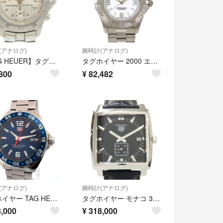
(アナログ)
腕時計(アナログ)
【TAG HEUER】タグホイヤー エクスクルーシブ CN1111 ステンレススチール クオーツ クロノグラフ メンズ シルバー文字盤 腕時計
タグホイヤー 2000 エクスクルーシブ WN1111 SS ホワイト クオーツ メンズ 41100109955【中古】【アラモード】
800
¥
82,482
(アナログ)
腕時計(アナログ)
タグホイヤー TAG HEUER 腕時計 フォーミュラ1 デイト 43mm WAZ1010.BA0842 ブルー QZ SS【鑑定済み】正規品
タグホイヤー モナコ 37mm WAW131A メンズ 腕時計【Aランク】【中古】
,000
¥
318,000