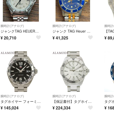
腕時計(アナログ)
腕時計(アナログ)
腕時計
ジャンクTAG HEUER 962.206 2000プロフェッショナル メンズ
ジャンク TAG Heuer WD1223 1500 プロフェッショナル ブルー
¥
20,710
¥
41,325
¥
89,
腕時計(アナログ)
腕時計(アナログ)
腕時計
タグホイヤー フォーミュラ1 デイト WAZ1112.BA0875 SS ブラック クオーツ メンズ 41100109974【中古】【アラモード】
【保証書付】タグホイヤー アクアレーサー プロフェッショナル200 WBP1111.BA0627 SS シルバー クオーツ メンズ 40802196950【中古】【アラモード】
¥
145,024
¥
224,334
¥
168