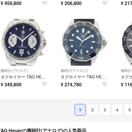
¥
459,800
¥
206,800
¥
217
腕時計(アナログ)
腕時計(アナログ)
腕時計
タグホイヤー TAG HEUER CAV511A.BA0902 グランドカレラ キャリバー17 クロノグラフ 自動巻き メンズ 箱・保証書付き_960573
タグホイヤー TAG HEUER WBP201B アクアレーサー プロフェッショナル300 デイト 自動巻き メンズ 箱・保証書付き_974488
¥
349,800
¥
274,780
¥
116
1
2
3
4
5
TAG Heuerの腕時計(アナログ)の人気商品