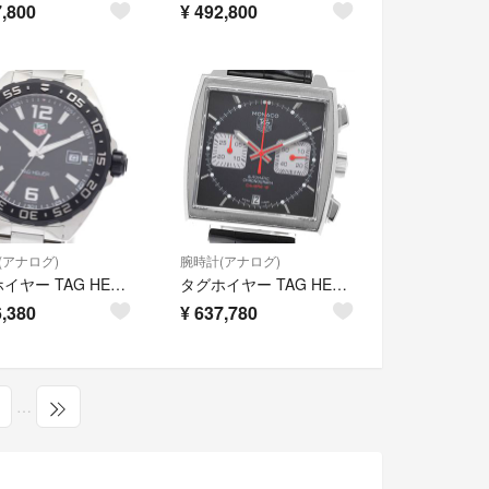
,800
¥
492,800
(アナログ)
腕時計(アナログ)
タグホイヤー TAG HEUER WAZ1110 フォーミュラ1 デイト クォーツ メンズ 美品 _974936
タグホイヤー TAG HEUER CAW2114-0 モナコ レーシング クロノグラフ キャリバー12 自動巻き メンズ 箱・保証書付き_972349
,380
¥
637,780
…