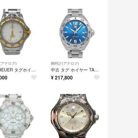
(アナログ)
腕時計(アナログ)
TAG HEUER タグホイヤー 腕時計 クオーツ 200 METERS ステンレプロフェッショナル ススチール アイボリー ベゼル緩い 995.713
中古 タグ ホイヤー TAG HEUER WAZ1118.BA0875 ブルー メンズ 腕時計
000
¥
217,800