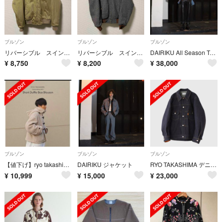
ブルゾン
ブルゾン
ブルゾン
リバーシブル スイングトップ
リバーシブル スイングトップ
DAIRIKU All Season Tour Melton Jacket
¥
8,750
¥
8,200
¥
38,000
ブルゾン
ブルゾン
ブルゾン
【値下げ】ryo takashima ショート ダッフル ボア ブルゾン
DAIRIKU ジャケット
RYO TAKASHIMA デニムジャケット ryo takashima
¥
10,999
¥
15,000
¥
23,000