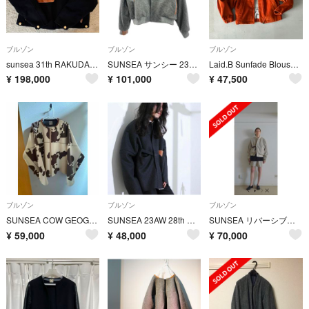
ブルゾン
ブルゾン
ブルゾン
sunsea 31th RAKUDA DETROIT Jacket 2 黒
SUNSEA サンシー 23AW RAKUDA BLOUSON リバーシブルブルゾン ジャケット SUNSEA2832 グレー 3
Laid.B Sunfade Blouson “ORANGE”
¥
198,000
¥
101,000
¥
47,500
ブルゾン
ブルゾン
ブルゾン
SUNSEA COW GEOGRAPHIC MELTON BLOUSON
SUNSEA 23AW 28th MELTON ノーカラー ジャケット
SUNSEA リバーシブルブルゾン 29th
¥
59,000
¥
48,000
¥
70,000