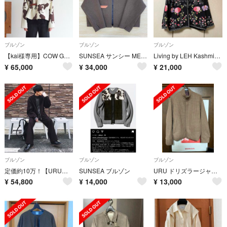
ブルゾン
ブルゾン
ブルゾン
【kai様専用】COW GEOGRAPHIC MELTON BLOUSON
SUNSEA サンシー MELTON STADIUM BLOUSON
Living by LEH Kashmir Embroidery Jacket
¥
65,000
¥
34,000
¥
21,000
ブルゾン
ブルゾン
ブルゾン
定価約10万！【URU】ウル フライトジャケット ワイドパンツ セットアップ
SUNSEA ブルゾン
URU ドリズラージャケット
¥
54,800
¥
14,000
¥
13,000