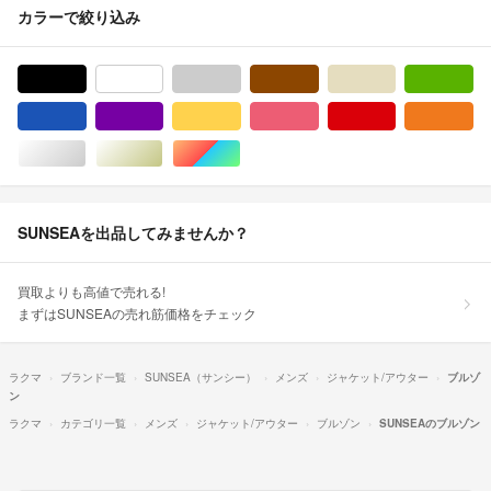
カラーで絞り込み
ブラック/黒色系
ホワイト/白色系
グレー/灰色系
ブラウン/茶色系
ベージュ系
グ
ブルー・ネイビー/青色系
パープル/紫色系
イエロー/黄色系
ピンク/桃色系
レッド/赤色系
オ
シルバー/銀色系
ゴールド/金色系
マルチカラー
SUNSEAを出品してみませんか？
買取よりも高値で売れる!
まずはSUNSEAの売れ筋価格をチェック
ラクマ
ブランド一覧
SUNSEA（サンシー）
メンズ
ジャケット/アウター
ブルゾ
ン
ラクマ
カテゴリ一覧
メンズ
ジャケット/アウター
ブルゾン
SUNSEAのブルゾン