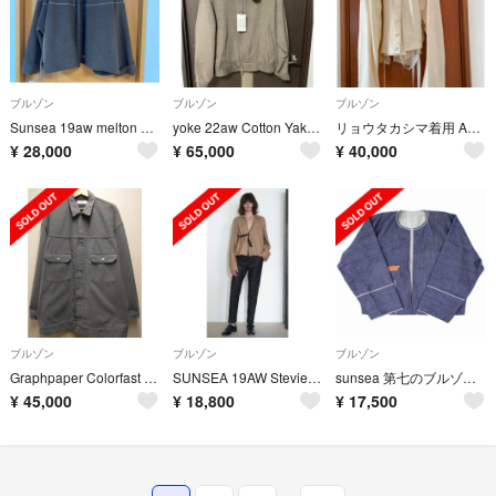
ブルゾン
ブルゾン
ブルゾン
Sunsea 19aw melton stadium blouson size3
yoke 22aw Cotton Yak Zip Blouson
リョウタカシマ着用 Apocrypha. ミリタリーブルゾン
¥
28,000
¥
65,000
¥
40,000
ブルゾン
ブルゾン
ブルゾン
Graphpaper Colorfast Denim Blouson 2
SUNSEA 19AW Stevie's N.M Brushed Bluson
sunsea 第七のブルゾン(マリート様専用)
¥
45,000
¥
18,800
¥
17,500