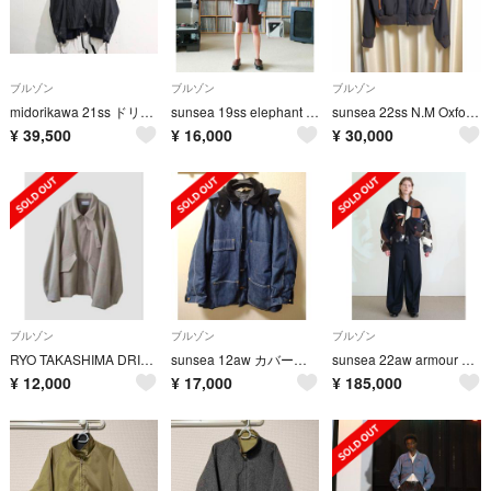
ブルゾン
ブルゾン
ブルゾン
midorikawa 21ss ドリズラー シャツ ジャケット
sunsea 19ss elephant blouson
sunsea 22ss N.M Oxford w/耳 MA-1 タグ有
¥
39,500
¥
16,000
¥
30,000
ブルゾン
ブルゾン
ブルゾン
RYO TAKASHIMA DRIZZLER JACKET
sunsea 12aw カバーオール アウター
sunsea 22aw armour blouson
¥
12,000
¥
17,000
¥
185,000