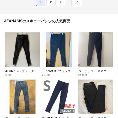
1
2
3
…
JEANASISのスキニーパンツの人気商品
JEANASIS ブラック スキニーデニム フリンジ裾
JEANASIS ブラックデニム スキニー
ジーナシス スキニー デニムパンツ インディゴ M
¥900
¥1,000
¥1,800
ジーナシス パンツ
美品❣️JEANASIS ジーナシス ジェギンス スキニーデニム S 黒
ジーナシス スキニーブラックデニム すそ切りっぱなし