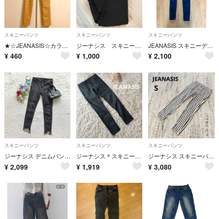
スキニーパンツ
スキニーパンツ
スキニーパンツ
★☆JEANASIS☆カラーイージースキニーパンツ
ジーナシス スキニーブラックデニム すそ切りっぱなし
JEANASIS スキニーデニム
¥
460
¥
1,000
¥
2,100
スキニーパンツ
スキニーパンツ
スキニーパンツ
ジーナシス デニムパンツ スキニー フリンジ裾 F 美脚 ストレッチ カジュアル
ジーナシス＊スキニーパンツ グレー S 美脚細見え カジュアル 夏 お洒落
ジーナシス スキニーパンツ S 白 黒 ストライプ ストレッチ カジュアル 通年
¥
2,099
¥
1,919
¥
3,080