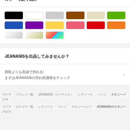
ブラック/黒色系
ホワイト/白色系
グレー/灰色系
ブラウン/茶色系
ベージュ系
グ
ブルー・ネイビー/青色系
パープル/紫色系
イエロー/黄色系
ピンク/桃色系
レッド/赤色系
オ
シルバー/銀色系
ゴールド/金色系
マルチカラー
JEANASISを出品してみませんか？
買取よりも高値で売れる!
まずはJEANASISの売れ筋価格をチェック
ラクマ
ブランド一覧
JEANASIS（ジーナシス）
レディース
パンツ
スキニーパ
ンツ
ラクマ
カテゴリ一覧
レディース
パンツ
スキニーパンツ
JEANASISのスキニー
パンツ