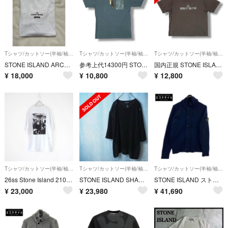
Tシャツ/カットソー(半袖/袖なし)
Tシャツ/カットソー(半袖/袖なし)
Tシャツ/カットソー(半袖/袖なし)
STONE ISLAND ARCHIVIO Tシャツ ホワイト L
参考上代14300円 STONE ISLAND Black Printed Spellout T Shirt バックロゴプリントTシャツ 半袖カットソー ストーンアイランド 66152NS84 ブルー M （19319M）
国内正規 STONE ISLAND 25SS ロゴプリントTシャツ カットソー ストーンアイランド K1S152100020S0081 グレー系 XL （19714M）
¥
18,000
¥
10,800
¥
12,800
Tシャツ/カットソー(半袖/袖なし)
Tシャツ/カットソー(半袖/袖なし)
Tシャツ/カットソー(半袖/袖なし)
26ss Stone Island 2100001 COMBED Tシャツ XL
STONE ISLAND SHADOW PROJECT｜S/Sスウェット（L）
STONE ISLAND ストーンアイランド ネイビー ウール スタンドカラー カーディガン M
¥
23,000
¥
23,980
¥
41,690