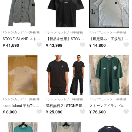
Tシャツ/カットソー(半袖/袖なし)
Tシャツ/カットソー(半袖/袖なし)
Tシャツ/カットソー(半袖/袖なし)
STONE ISLAND ストーンアイランド グレー ウール スタンドカラー カーディガン M
【新品未使用】STONE ISLAND グラフィックTシャツ ブラック
【鑑定済み・正規品】ストーンアイランド☆ワッペン刺繍ロゴ入りTシャツ/3086
¥
41,690
¥
43,999
¥
14,800
Tシャツ/カットソー(半袖/袖なし)
Tシャツ/カットソー(半袖/袖なし)
Tシャツ/カットソー(半袖/袖なし)
stone island 半袖Tシャツ ラグラン 鹿の子
送料無料 21 STONE ISLAND ストーンアイランド K2S15 2100027 S0013 V0029 ブラック Tシャツ カットソー 半袖 size XL
ストーンアイランド×ニューバランス
¥
8,000
¥
25,080
¥
76,600