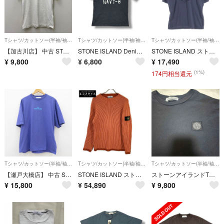
Tシャツ/カットソー(半袖/袖なし)
Tシャツ/カットソー(半袖/袖なし)
Tシャツ/カットソー(半袖/袖なし)
【加古川店】 中古 STONE ISLAND | ストーンアイランド 半袖Ｔシャツ Marble Print Tshirt 74152NS83 国内正規品 ホワイト サイズ：M 【108】
STONE ISLAND Denims Tシャツ 半袖カットソー ストーンアイランド 47142530 ブラック M （20282M）
STONE ISLAND ストーンアイランド 26SS SS T-SHIRT 両面 ロゴ プリント 半袖Tシャツ カットソー L1S152100001S0E14 L1S152100001S0E14
¥
9,800
¥
6,800
¥
17,490
(1%)
174円相当還元
Tシャツ/カットソー(半袖/袖なし)
Tシャツ/カットソー(半袖/袖なし)
Tシャツ/カットソー(半袖/袖なし)
【瀬戸大橋店】 中古 STONE ISLAND | ストーンアイランド 半袖Ｔシャツ Fingerprint Logo Tee K1S152100016 パープル サイズ：M 【108】
STONE ISLAND ストーンアイランド 8115532C1 オレンジ クルーネック リブニット S
ストーンアイランドTシャツ
¥
15,800
¥
54,890
¥
9,800