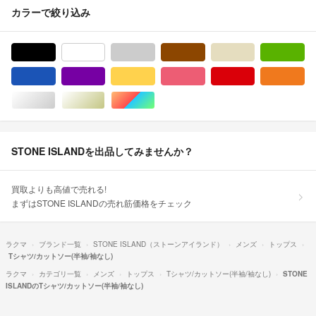
カラーで絞り込み
ブラック/黒色系
ホワイト/白色系
グレー/灰色系
ブラウン/茶色系
ベージュ系
グ
ブルー・ネイビー/青色系
パープル/紫色系
イエロー/黄色系
ピンク/桃色系
レッド/赤色系
オ
シルバー/銀色系
ゴールド/金色系
マルチカラー
STONE ISLANDを出品してみませんか？
買取よりも高値で売れる!
まずはSTONE ISLANDの売れ筋価格をチェック
ラクマ
ブランド一覧
STONE ISLAND（ストーンアイランド）
メンズ
トップス
Tシャツ/カットソー(半袖/袖なし)
ラクマ
カテゴリ一覧
メンズ
トップス
Tシャツ/カットソー(半袖/袖なし)
STONE
ISLANDのTシャツ/カットソー(半袖/袖なし)