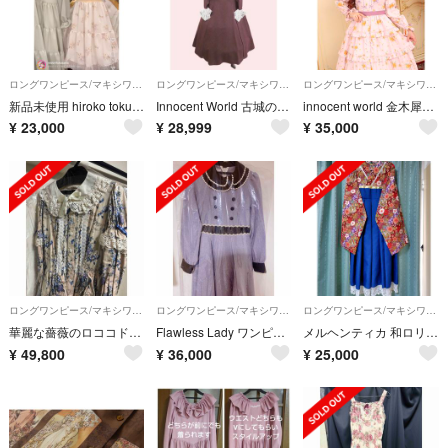
ロングワンピース/マキシワンピース
ロングワンピース/マキシワンピース
ロングワンピース/マキシワンピース
新品未使用 hiroko tokumine フローラワンピース カチューシャ
Innocent World 古城の貴婦人ワンピース イノセントワールド イノワ
innocent world 金木犀ドレス Lサイズ
¥
23,000
¥
28,999
¥
35,000
ロングワンピース/マキシワンピース
ロングワンピース/マキシワンピース
ロングワンピース/マキシワンピース
華麗な薔薇のロココドレス
Flawless Lady ワンピース★ グレイッシュバイオレット×ショコラ
メルヘンティカ 和ロリ 煌晴ワンピース
¥
49,800
¥
36,000
¥
25,000