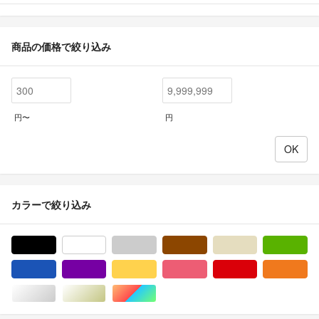
商品の価格で絞り込み
円〜
円
カラーで絞り込み
ブラック/黒色系
ホワイト/白色系
グレー/灰色系
ブラウン/茶色系
ベージュ系
グ
ブルー・ネイビー/青色系
パープル/紫色系
イエロー/黄色系
ピンク/桃色系
レッド/赤色系
オ
シルバー/銀色系
ゴールド/金色系
マルチカラー