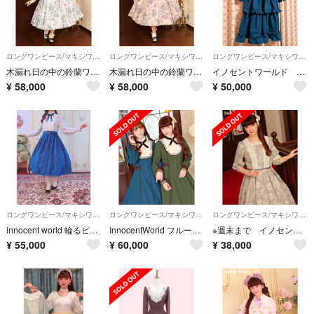
ロングワンピース/マキシワンピース
ロングワンピース/マキシワンピース
ロングワンピース/マキシワンピース
木漏れ日の中の鈴蘭ワンピース Mサイズ Innocent World
木漏れ日の中の鈴蘭ワンピース Innocent World
イノセントワールド 大人アリスドールドレス
¥
58,000
¥
58,000
¥
50,000
ロングワンピース/マキシワンピース
ロングワンピース/マキシワンピース
ロングワンピース/マキシワンピース
innocent world 輪るピングドラム ヒマリワンピース
InnocentWorld フルールバッフルドレス グリーン×ショコラ
※週末まで イノセントワールド 優しいお色のあじさいワンピース パープル
¥
55,000
¥
60,000
¥
38,000