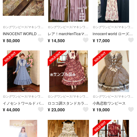
ロングワンピース/マキシワンピース
ロングワンピース/マキシワンピース
ロングワンピース/マキシワンピース
INNOCENT WORLD ミュシャスタンドカラードレス
レア！marcHenTicaマギアワンピース ロリータ
innocent world ローズシフォンジャンパースカート（ロング）
¥
50,000
¥
14,500
¥
17,000
ロングワンピース/マキシワンピース
ロングワンピース/マキシワンピース
ロングワンピース/マキシワンピース
イノセントワールド バラレースフリルワンピース
ロココ調スタンドカラー薔薇柄ワンピース Innocent World
小鳥恋歌ワンピース
¥
44,000
¥
23,000
¥
19,000